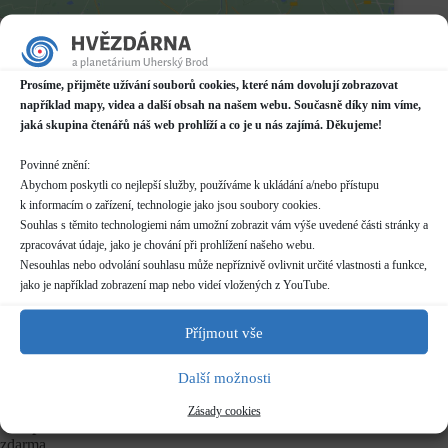
Datum / čas
22.09.2024
15:30 - 16:30*
Prosíme, přijměte užívání souborů cookies, které nám dovolují zobrazovat
například mapy, videa a další obsah na našem webu. Současně díky nim víme,
Místo konání
jaká skupina čtenářů náš web prohlíží a co je u nás zajímá. Děkujeme!
Planetárium v Domě kultury
Mariánské náměstí 2187, Uherský Brod
Povinné znění:
Další informace o dostupnosti a parkování
Abychom poskytli co nejlepší služby, používáme k ukládání a/nebo přístupu
k informacím o zařízení, technologie jako jsou soubory cookies.
Kategorie
Souhlas s těmito technologiemi nám umožní zobrazit vám výše uvedené části stránky a
Pravidelné akce
zpracovávat údaje, jako je chování při prohlížení našeho webu.
Nesouhlas nebo odvolání souhlasu může nepříznivě ovlivnit určité vlastnosti a funkce,
jako je například zobrazení map nebo videí vložených z YouTube.
Rezervace
nelze rezervovat
Příjmout vše
Délka programu
Další možnosti
40 minut
Zásady cookies
Vstupné
zdarma