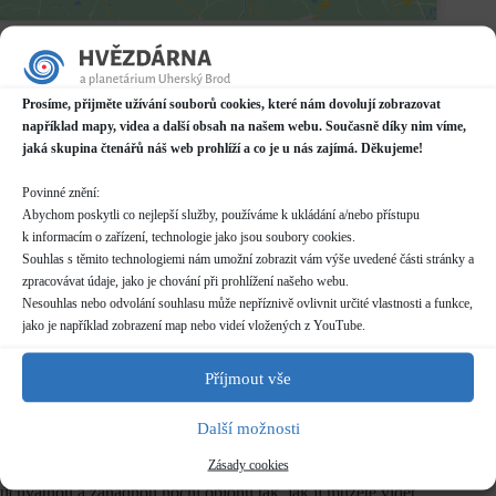
Datum / čas
24.02.2023
18:00 - 21:00
Prosíme, přijměte užívání souborů cookies, které nám dovolují zobrazovat
například mapy, videa a další obsah na našem webu. Současně díky nim víme,
Místo konání
jaká skupina čtenářů náš web prohlíží a co je u nás zajímá. Děkujeme!
Hvězdárna
Prakšická 2222, Uherský Brod
Povinné znění:
Další informace o dostupnosti a parkování
Abychom poskytli co nejlepší služby, používáme k ukládání a/nebo přístupu
k informacím o zařízení, technologie jako jsou soubory cookies.
Kategorie
Souhlas s těmito technologiemi nám umožní zobrazit vám výše uvedené části stránky a
Pravidelné akce
zpracovávat údaje, jako je chování při prohlížení našeho webu.
Nesouhlas nebo odvolání souhlasu může nepříznivě ovlivnit určité vlastnosti a funkce,
Rezervace
jako je například zobrazení map nebo videí vložených z YouTube.
nelze rezervovat
Příjmout vše
Vstupné
dle běžného
ceníku
Další možnosti
Zásady cookies
Copak je to támhle za hvězdu? Pojďte se s námi podívat na
úchvatnou a záhadnou noční oblohu tak, jak ji můžete vidět