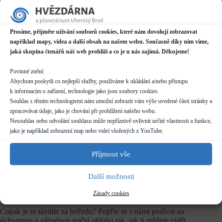
Datum / čas
06.09.2023
Prosíme, přijměte užívání souborů cookies, které nám dovolují zobrazovat
20:00 - 22:00
například mapy, videa a další obsah na našem webu. Současně díky nim víme,
jaká skupina čtenářů náš web prohlíží a co je u nás zajímá. Děkujeme!
Místo konání
Hvězdárna
Povinné znění:
Prakšická 2222, Uherský Brod
Abychom poskytli co nejlepší služby, používáme k ukládání a/nebo přístupu
Další informace o dostupnosti a parkování
k informacím o zařízení, technologie jako jsou soubory cookies.
Souhlas s těmito technologiemi nám umožní zobrazit vám výše uvedené části stránky a
zpracovávat údaje, jako je chování při prohlížení našeho webu.
Kategorie
Pravidelné akce
Nesouhlas nebo odvolání souhlasu může nepříznivě ovlivnit určité vlastnosti a funkce,
jako je například zobrazení map nebo videí vložených z YouTube.
Rezervace
nelze rezervovat
Příjmout vše
Další možnosti
Vstupné
dle běžného
ceníku
Zásady cookies
Copak je to támhle za hvězdu? Pojďte se s námi podívat na
úchvatnou a záhadnou noční oblohu tak, jak ji můžete vidět