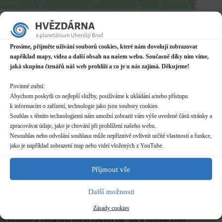
Datum / čas
30.04.2025
21:00 - 23:00*
Prosíme, přijměte užívání souborů cookies, které nám dovolují zobrazovat
například mapy, videa a další obsah na našem webu. Současně díky nim víme,
Místo konání
jaká skupina čtenářů náš web prohlíží a co je u nás zajímá. Děkujeme!
Hvězdárna
Prakšická 2222, Uherský Brod
Povinné znění:
Další informace o dostupnosti a parkování
Abychom poskytli co nejlepší služby, používáme k ukládání a/nebo přístupu
k informacím o zařízení, technologie jako jsou soubory cookies.
Kategorie
Souhlas s těmito technologiemi nám umožní zobrazit vám výše uvedené části stránky a
Pravidelné akce
zpracovávat údaje, jako je chování při prohlížení našeho webu.
Nesouhlas nebo odvolání souhlasu může nepříznivě ovlivnit určité vlastnosti a funkce,
Rezervace
jako je například zobrazení map nebo videí vložených z YouTube.
nelze rezervovat
Příjmout vše
Vstupné
dle běžného
ceníku
Další možnosti
Zásady cookies
Copak je to támhle za hvězdu? Pojďte se s námi podívat na
úchvatnou a záhadnou noční oblohu tak, jak ji můžete vidět