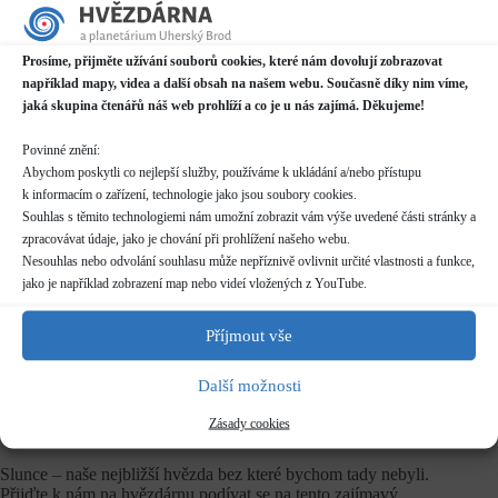
Datum / čas
Prosíme, přijměte užívání souborů cookies, které nám dovolují zobrazovat
22.06.2025
například mapy, videa a další obsah na našem webu. Současně díky nim víme,
14:00 - 18:00
jaká skupina čtenářů náš web prohlíží a co je u nás zajímá. Děkujeme!
Místo konání
Povinné znění:
Hvězdárna
Abychom poskytli co nejlepší služby, používáme k ukládání a/nebo přístupu
Prakšická 2222, Uherský Brod
k informacím o zařízení, technologie jako jsou soubory cookies.
Další informace o dostupnosti a parkování
Souhlas s těmito technologiemi nám umožní zobrazit vám výše uvedené části stránky a
zpracovávat údaje, jako je chování při prohlížení našeho webu.
Kategorie
Nesouhlas nebo odvolání souhlasu může nepříznivě ovlivnit určité vlastnosti a funkce,
Pravidelné akce
jako je například zobrazení map nebo videí vložených z YouTube.
Rezervace
Příjmout vše
nelze rezervovat
Další možnosti
Vstupné
Zásady cookies
zdarma
Slunce – naše nejbližší hvězda bez které bychom tady nebyli.
Přijďte k nám na hvězdárnu podívat se na tento zajímavý