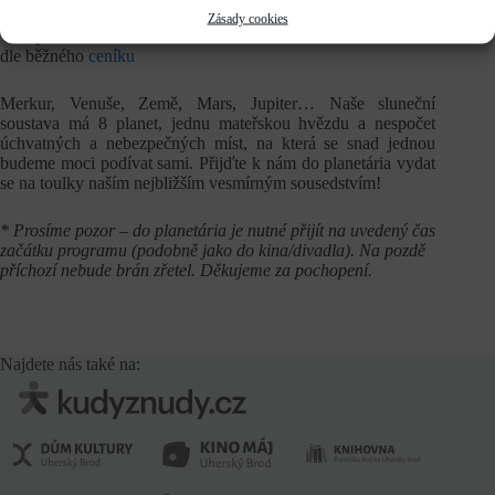
Zásady cookies
Vstupné
dle běžného
ceníku
Merkur, Venuše, Země, Mars, Jupiter… Naše sluneční
soustava má 8 planet, jednu mateřskou hvězdu a nespočet
úchvatných a nebezpečných míst, na která se snad jednou
budeme moci podívat sami. Přijďte k nám do planetária vydat
se na toulky naším nejbližším vesmírným sousedstvím!
* Prosíme pozor – do planetária je nutné přijít na uvedený čas
začátku programu (podobně jako do kina/divadla). Na pozdě
příchozí nebude brán zřetel. Děkujeme za pochopení.
Najdete nás také na: