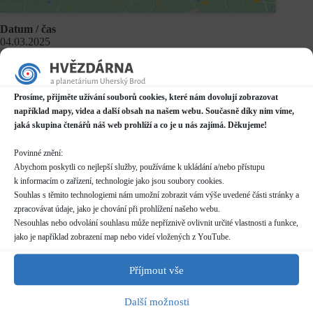
Datum / čas
04.03.2025
17:00 - 18:00*
Místo konání
Planetárium v Domě kultury
Prosíme, přijměte užívání souborů cookies, které nám dovolují zobrazovat
Mariánské náměstí 2187, Uherský Brod
například mapy, videa a další obsah na našem webu. Současně díky nim víme,
jaká skupina čtenářů náš web prohlíží a co je u nás zajímá. Děkujeme!
Další informace o dostupnosti a parkování
Povinné znění:
Kategorie
Abychom poskytli co nejlepší služby, používáme k ukládání a/nebo přístupu
Pravidelné akce
k informacím o zařízení, technologie jako jsou soubory cookies.
Souhlas s těmito technologiemi nám umožní zobrazit vám výše uvedené části stránky a
Rezervace
zpracovávat údaje, jako je chování při prohlížení našeho webu.
nelze rezervovat skupiny více než 10 osob nutno hlásit
Nesouhlas nebo odvolání souhlasu může nepříznivě ovlivnit určité vlastnosti a funkce,
předem (telefon/email)
jako je například zobrazení map nebo videí vložených z YouTube.
pro skupiny více než 20 osob nutno dohodnout individuální
termín
Příjmout vše
Délka programu
Další možnosti
50 minut