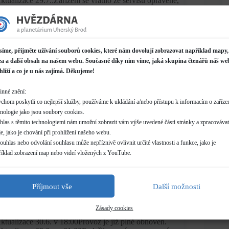
ktualizace 29.7.:Zařízení se vrátilo ze servisu opravené,
nemometr opět funguje. Vážení návštěvníci, z důvodu
oruchy na meteostanici a nutnosti zaslat vadné zařízení k
ervisu budou v nejbližší době nedostupná data z
nemometru (rychlost větru). Ostatní senzory (teplota,
lak, vlhkost, srážky) jsou i nadále funkční. O obnovení
síme, přijměte užívání souborů cookies, které nám dovolují zobrazovat například mapy,
unkčnosti anemometru vás budeme informovat
ea a další obsah na našem webu. Současně díky nim víme, jaká skupina čtenářů náš we
předpokládané obnovení provozu během…
hlíží a co je u nás zajímá. Děkujeme!
inné znění:
chom poskytli co nejlepší služby, používáme k ukládání a/nebo přístupu k informacím o zařízen
hnologie jako jsou soubory cookies.
hlas s těmito technologiemi nám umožní zobrazit vám výše uvedené části stránky a zpracovávat
e, jako je chování při prohlížení našeho webu.
uhlas nebo odvolání souhlasu může nepříznivě ovlivnit určité vlastnosti a funkce, jako je
říklad zobrazení map nebo videí vložených z YouTube.
 činnosti
Příjmout vše
Další možnosti
ktualizováno: Výpadek meteostanice a kamer
9. 6. 2026
Zásady cookies
ktualizace 30.6. v 18:00Provoz je již plně obnoven.