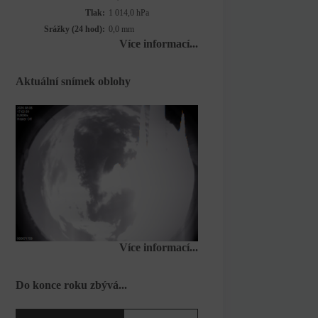
Tlak:
1 014,0 hPa
Srážky (24 hod):
0,0 mm
Více informací...
Aktuální snímek oblohy
Více informací...
Do konce roku zbývá...