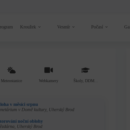
rogram
Kroužek
Vesmír
Počasí
Ga
Meteostanice
Webkamery
Školy, DDM...
loha v měsíci srpnu
anetárium v Domě kultury, Uherský Brod
zorování noční oblohy
ězdárna, Uherský Brod