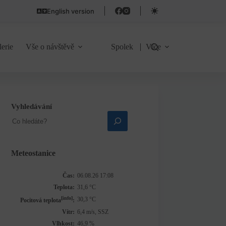
English version
lerie
Vše o návštěvě
Spolek
Více
Vyhledávání
Meteostanice
Čas:
06.08.26 17:08
Teplota:
31,6 °C
[info]
30,3 °C
Pocitová teplota
:
Vítr:
6,4 m/s, SSZ
Vlhkost:
46,9 %