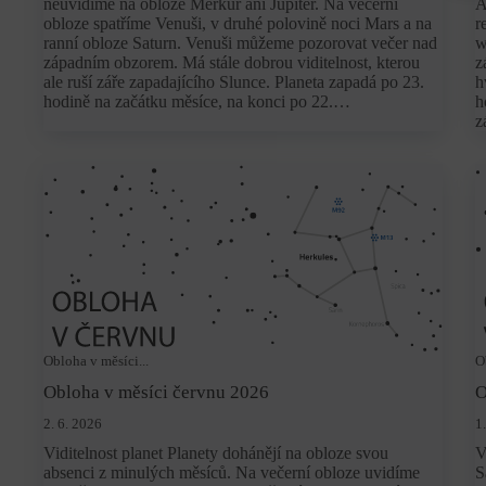
neuvidíme na obloze Merkur ani Jupiter. Na večerní
A
obloze spatříme Venuši, v druhé polovině noci Mars a na
r
ranní obloze Saturn. Venuši můžeme pozorovat večer nad
w
západním obzorem. Má stále dobrou viditelnost, kterou
z
ale ruší záře zapadajícího Slunce. Planeta zapadá po 23.
h
hodině na začátku měsíce, na konci po 22.…
h
z
Obloha v měsíci...
O
Obloha v měsíci červnu 2026
O
2. 6. 2026
1
Viditelnost planet Planety dohánějí na obloze svou
V
absenci z minulých měsíců. Na večerní obloze uvidíme
S