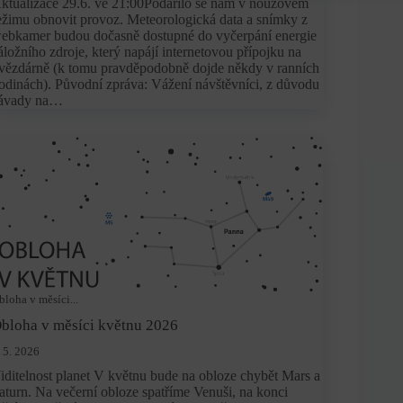
ktualizace 29.6. ve 21:00Podařilo se nám v nouzovém
ežimu obnovit provoz. Meteorologická data a snímky z
ebkamer budou dočasně dostupné do vyčerpání energie
áložního zdroje, který napájí internetovou přípojku na
vězdárně (k tomu pravděpodobně dojde někdy v ranních
odinách). Původní zpráva: Vážení návštěvníci, z důvodu
ávady na…
bloha v měsíci...
bloha v měsíci květnu 2026
. 5. 2026
iditelnost planet V květnu bude na obloze chybět Mars a
aturn. Na večerní obloze spatříme Venuši, na konci