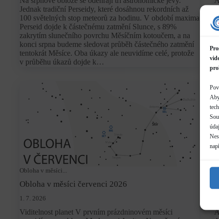
Na srpnové obloze se odehrají tři astronomické jevy.
A
Jednak tradiční Perseidy, které dosáhnou rekordních až
a
100 světelných stop meteorů za hodinu. V období maxima
p
Perseid dojde k částečnému zatmění Slunce, s 89%
s
zakrytím slunečního povrchu Měsíčním kotoučem, a na
a
konci srpna budeme sledovat průběh částečného zatmění
t
Pro
tentokrát Měsíce. Oba úkazy ale neuvidíme celé, protože
f
vid
v průběhu úkazů dojde k…
(
pro
Pov
Aby
tec
Sou
údaj
Neso
nap
Obloha v měsíci...
Z
Obloha v měsíci červenci 2026
A
1. 7. 2026
2
Viditelnost planet V prvním prázdninovém měsíci
A