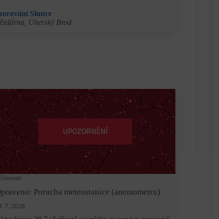
zorování Slunce
ězdárna, Uherský Brod
 činnosti
praveno: Porucha meteostanice (anemometru)
3. 7. 2026