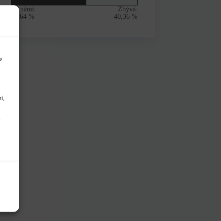
Za námi:
Zbývá:
59,64 %
40,36 %
b
í,