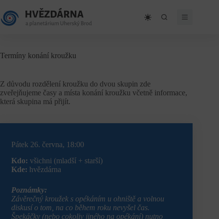
Skip
to
content
Termíny konání kroužku
Z důvodu rozdělení kroužku do dvou skupin zde
zveřejňujeme časy a místa konání kroužku včetně informace,
která skupina má přijít.
Pátek 26. června, 18:00
Kdo:
všichni (mladší + starší)
Kde:
hvězdárna
Poznámky:
Závěrečný kroužek s opékáním u ohniště a volnou
diskusí o tom, na co během roku nevyšel čas.
Špekáčky (nebo cokoliv jiného na opékání) nutno