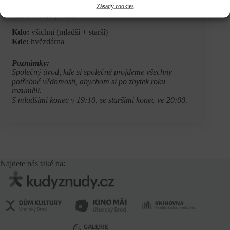
Zásady cookies
Pátek ??. září, 18:00
Kdo:
všichni (mladší + starší)
Kde:
hvězdárna
Poznámky:
Společný úvod, kde si společně projdeme všechny
potřebné vědomosti, abychom si po zbytek roku
rozuměli.
S mladšími konec v 19:10, se staršími konec ve 20:00.
Najdete nás také na: