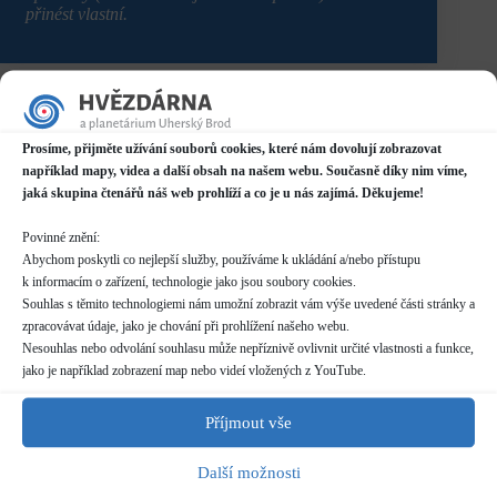
přinést vlastní.
Prosíme, přijměte užívání souborů cookies, které nám dovolují zobrazovat
například mapy, videa a další obsah na našem webu. Současně díky nim víme,
Pátek ??. září, 18:00
jaká skupina čtenářů náš web prohlíží a co je u nás zajímá. Děkujeme!
Kdo:
všichni (mladší + starší)
Povinné znění:
Kde:
hvězdárna
Abychom poskytli co nejlepší služby, používáme k ukládání a/nebo přístupu
k informacím o zařízení, technologie jako jsou soubory cookies.
Poznámky:
Souhlas s těmito technologiemi nám umožní zobrazit vám výše uvedené části stránky a
Zahajovací schůzka Astronomického kroužku.
zpracovávat údaje, jako je chování při prohlížení našeho webu.
Prosíme, aby s mladšími dětmi přišli i rodiče - na
Nesouhlas nebo odvolání souhlasu může nepříznivě ovlivnit určité vlastnosti a funkce,
úvodní schůzce si budeme povídat o tom, jak kroužek
jako je například zobrazení map nebo videí vložených z YouTube.
probíhá a co je potřeba.
Délka přibližně 20 minut.
Příjmout vše
Další možnosti