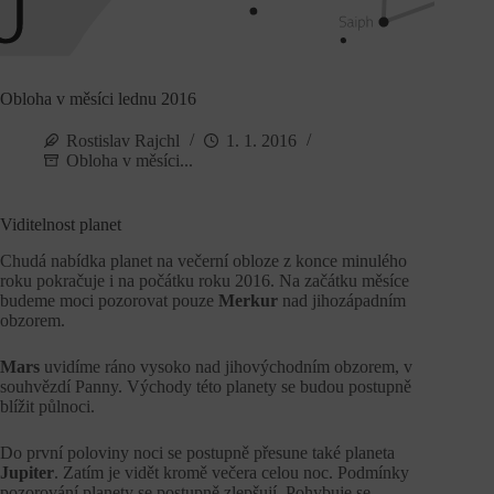
Obloha v měsíci lednu 2016
Rostislav Rajchl
1. 1. 2016
Obloha v měsíci...
Viditelnost planet
Chudá nabídka planet na večerní obloze z konce minulého
roku pokračuje i na počátku roku 2016. Na začátku měsíce
budeme moci pozorovat pouze
Merkur
nad jihozápadním
obzorem.
Mars
uvidíme ráno vysoko nad jihovýchodním obzorem, v
souhvězdí Panny. Východy této planety se budou postupně
blížit půlnoci.
Do první poloviny noci se postupně přesune také planeta
Jupiter
. Zatím je vidět kromě večera celou noc. Podmínky
pozorování planety se postupně zlepšují. Pohybuje se