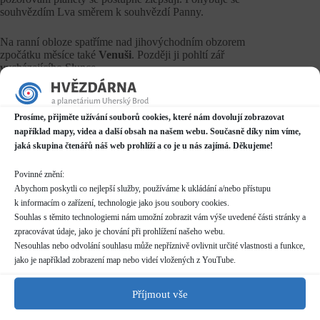
souhvězdím Lva směrem k souhvězdí Panny.
Na ranní obloze spatříme nad jihovýchodním obzorem
zpočátku měsíce také
Venuši
. Později ji pohltí zář
vycházejícího Slunce.
Na ranní obloze můžeme pozorovat i
Saturn
. Tím, že se
východy planety posunují směrem do noci, zlepšují se jeho
Prosíme, přijměte užívání souborů cookies, které nám dovolují zobrazovat
pozorovací podmínky. Planetu najdeme v souhvězdí Štíra.
například mapy, videa a další obsah na našem webu. Současně díky nim víme,
jaká skupina čtenářů náš web prohlíží a co je u nás zajímá. Děkujeme!
Povinné znění:
Ze zajímavých úkazů vybíráme
Abychom poskytli co nejlepší služby, používáme k ukládání a/nebo přístupu
7. ledna
bude nad jihovýchodním obzorem seskupení Měsíce,
k informacím o zařízení, technologie jako jsou soubory cookies.
Venuše a Saturnu.
Souhlas s těmito technologiemi nám umožní zobrazit vám výše uvedené části stránky a
zpracovávat údaje, jako je chování při prohlížení našeho webu.
9. ledna
bude Venuše v těsné konjunkci se Saturnem.
Nesouhlas nebo odvolání souhlasu může nepříznivě ovlivnit určité vlastnosti a funkce,
jako je například zobrazení map nebo videí vložených z YouTube.
Na přelomu 27. a 28. ledna
bude Měsíc v konjunkci s
Jupiterem.
Příjmout vše