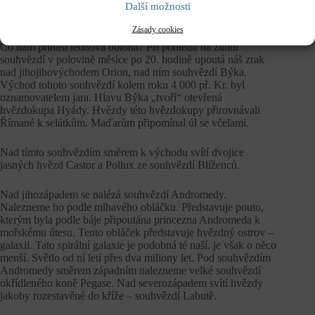
Další možnosti
Obloha v lednu
Zásady cookies
Co nám přináší lednová obloha? Při pohledu na zimní
souhvězdí v polovině měsíce po 20. hodině upoutá náš zrak
nad jihojihovýchodem Orion, nad ním souhvězdí Býka.
Východ tohoto souhvězdí kolem roku 4 000 př. Kr. byl
oznamovatelem jara. Hlavu Býka „tvoří“ otevřená
hvězdokupa Hyády. Hvězdy této hvězdokupy přirovnávali
Římané k selátkům. Maďarům připomínal úl se včelami.
Nad tímto souhvězdím směrem k východu svítí dvojice
jasných hvězd Castor a Pollux ze souhvězdí Blíženců.
Nad jihozápadem se nalézá souhvězdí Andromedy.
Nalezneme ho podle mlhavého obláčku. Představuje pouto,
kterým byla podle báje připoutána princezna Andromeda k
mořskému útesu. Tento obláček představuje hvězdný ostrov –
galaxii. Tato spirální galaxie je podobná té naší, je však o něco
menší. Světlo od ní letí přes dva miliony let. Pod souhvězdím
Andromedy směrem západním nalezneme velké souhvězdí
okřídleného koně Pegase. Nad severozápadem svítí hvězdy
jakoby rozestavěné do kříže – souhvězdí Labutě.