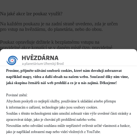
Na jaké akce lze poukaz využít?
Na každém poukazu je na zadní straně uvedeno, zda je určen
pro vstup na hvězdárnu, do planetária, nebo do obou.
Poukaz opravňuje držitele k bezplatnému vstupu na
pravidelné akce konající se v daném místě (tzn. pravidelné
programy v planetáriu, pozorování noční oblohy na
hvězdárně, v rámci rozšířené otevírací doby během
svátků/prázdnin atd.) a na přednášky.
Prosíme, přijměte užívání souborů cookies, které nám dovolují zobrazovat
Poukaz bohužel není možné využít pro bezplatný vstup
například mapy, videa a další obsah na našem webu. Současně díky nim víme,
koncerty a kulturní akce.
jaká skupina čtenářů náš web prohlíží a co je u nás zajímá. Děkujeme!
V případě poukazu pro návštěvu hvězdárny i planetária se
Povinné znění:
jednotlivé návštěvy nevylučují - platí tedy pro jednu návštěvu
Abychom poskytli co nejlepší služby, používáme k ukládání a/nebo přístupu
v planetáriu a jednu na hvězdárně.
k informacím o zařízení, technologie jako jsou soubory cookies.
Souhlas s těmito technologiemi nám umožní zobrazit vám výše uvedené části stránky a
zpracovávat údaje, jako je chování při prohlížení našeho webu.
Mohu si dohodnout individuální prohlídku?
Nesouhlas nebo odvolání souhlasu může nepříznivě ovlivnit určité vlastnosti a funkce,
jako je například zobrazení map nebo videí vložených z YouTube.
V případě hvězdárny je možné dohodnout se na individuálním