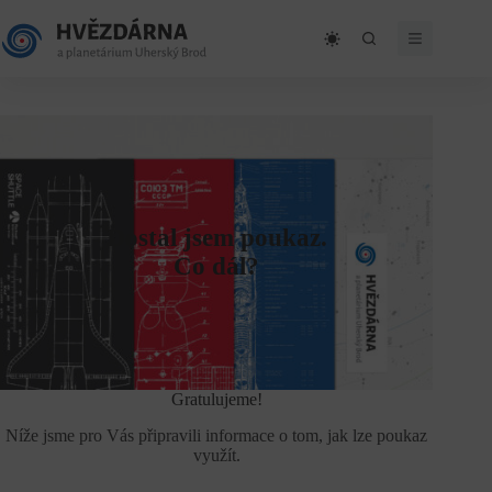
Skip
to
content
Dostal jsem poukaz.
Co dál?
Gratulujeme!
Níže jsme pro Vás připravili informace o tom, jak lze poukaz
využít.