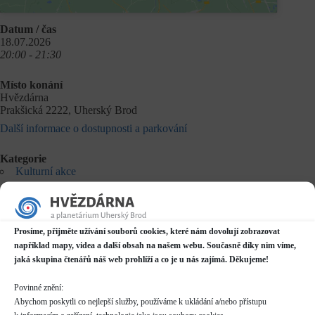
Datum / čas
18.07.2026
20:00 - 21:30
Místo konání
Hvězdárna
Prakšická 2222, Uherský Brod
Další informace o dostupnosti a parkování
Kategorie
Kulturní akce
Rezervace
nelze rezervovat
Prosíme, přijměte užívání souborů cookies, které nám dovolují zobrazovat
Vstupné
například mapy, videa a další obsah na našem webu. Současně díky nim víme,
zdarma
jaká skupina čtenářů náš web prohlíží a co je u nás zajímá. Děkujeme!
Koncert uherskobrodské kapely na hvězdárně.
Povinné znění:
Abychom poskytli co nejlepší služby, používáme k ukládání a/nebo přístupu
Tereza Součková – zpěv