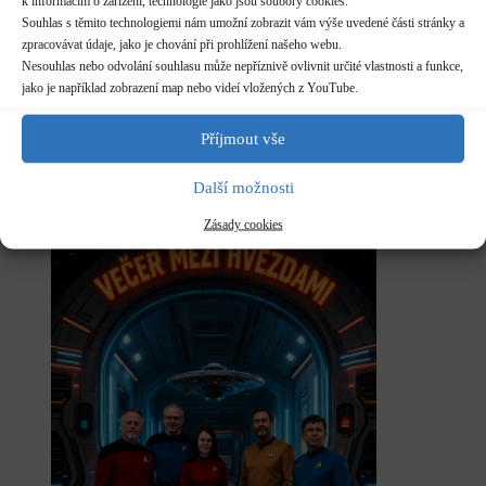
k informacím o zařízení, technologie jako jsou soubory cookies.
Lubor Souček – kytara
Souhlas s těmito technologiemi nám umožní zobrazit vám výše uvedené části stránky a
zpracovávat údaje, jako je chování při prohlížení našeho webu.
Martin Šojdr – baskytara, klávesy, kytara
Nesouhlas nebo odvolání souhlasu může nepříznivě ovlivnit určité vlastnosti a funkce,
Broněk Šobáň – bicí nástroje
jako je například zobrazení map nebo videí vložených z YouTube.
Petr Fojtách – kytara, baskytara
Příjmout vše
Další možnosti
Za deště zrušeno.
Zásady cookies