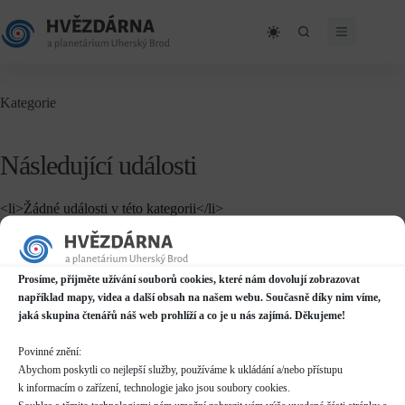
Skip
to
content
Kategorie
Následující události
<li>Žádné události v této kategorii</li>
Prosíme, přijměte užívání souborů cookies, které nám dovolují zobrazovat
například mapy, videa a další obsah na našem webu. Současně díky nim víme,
jaká skupina čtenářů náš web prohlíží a co je u nás zajímá. Děkujeme!
Povinné znění:
Abychom poskytli co nejlepší služby, používáme k ukládání a/nebo přístupu
k informacím o zařízení, technologie jako jsou soubory cookies.