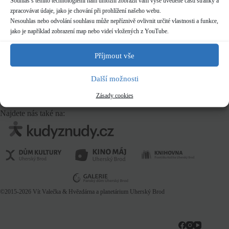
Souhlas s těmito technologiemi nám umožní zobrazit vám výše uvedené části stránky a
zpracovávat údaje, jako je chování při prohlížení našeho webu.
Nesouhlas nebo odvolání souhlasu může nepříznivě ovlivnit určité vlastnosti a funkce,
jako je například zobrazení map nebo videí vložených z YouTube.
Příjmout vše
Další možnosti
Zásady cookies
Najdete nás také na:
©2015-2026
Vít Valečka
& Hvězdárna a planetárium Uherský Brod