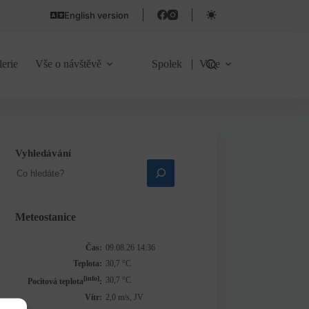
English version
lerie
Vše o návštěvě
Spolek
Více
Vyhledávání
Meteostanice
Čas:
09.08.26 14:36
Teplota:
30,7 °C
[info]
30,7 °C
Pocitová teplota
:
Vítr:
2,0 m/s, JV