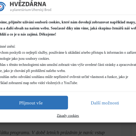
soubory cookies a zobrazíte obsah.
síme, přijměte užívání souborů cookies, které nám dovolují zobrazovat například mapy,
ea a další obsah na našem webu. Současně díky nim víme, jaká skupina čtenářů náš we
hlíží a co je u nás zajímá. Děkujeme!
inné znění:
ín
chom poskytli co nejlepší služby, používáme k ukládání a/nebo přístupu k informacím o zařízen
hnologie jako jsou soubory cookies.
hlas s těmito technologiemi nám umožní zobrazit vám výše uvedené části stránky a zpracovávat
e, jako je chování při prohlížení našeho webu.
uhlas nebo odvolání souhlasu může nepříznivě ovlivnit určité vlastnosti a funkce, jako je
říklad zobrazení map nebo videí vložených z YouTube.
Příjmout vše
Další možnosti
íru vzácná. Přitom na mnoha místech jí najdeme velká
u. Na místa, která jsou v sevření zimy a skrývají tak
Zásady cookies
ačátku programu. V době letních prázdnin je navíc vstup