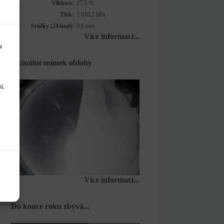
Vlhkost:
37,3 %
Tlak:
1 018,2 hPa
Srážky (24 hod):
0,0 mm
Více informací...
b
Aktuální snímek oblohy
í,
Více informací...
Do konce roku zbývá...