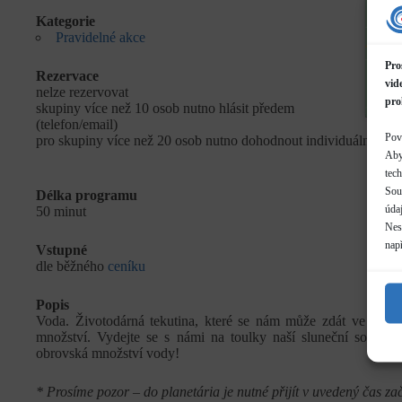
Kategorie
Pravidelné akce
Pro
Rezervace
vid
nelze rezervovat
pro
skupiny více než 10 osob nutno hlásit předem
(telefon/email)
Pov
pro skupiny více než 20 osob nutno dohodnout individuální term
Aby
tec
Sou
Délka programu
údaj
50 minut
Neso
nap
Vstupné
dle běžného
ceníku
Popis
Voda. Životodárná tekutina, které se nám může zdát ve vesm
množství. Vydejte se s námi na toulky naší sluneční soustavo
obrovská množství vody!
* Prosíme pozor – do planetária je nutné přijít v uvedený čas z