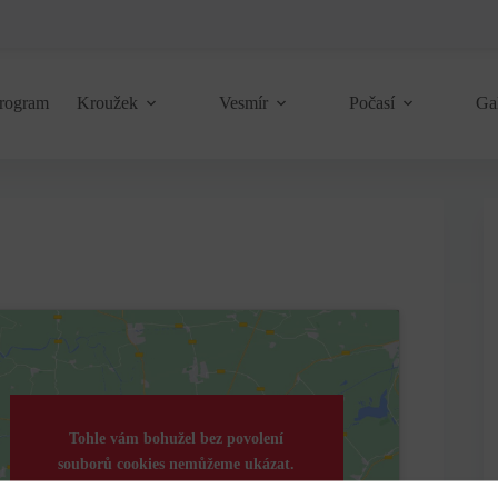
rogram
Kroužek
Vesmír
Počasí
Ga
Tohle vám bohužel bez povolení
souborů cookies nemůžeme ukázat.
Kliknutím přijmete marketingové