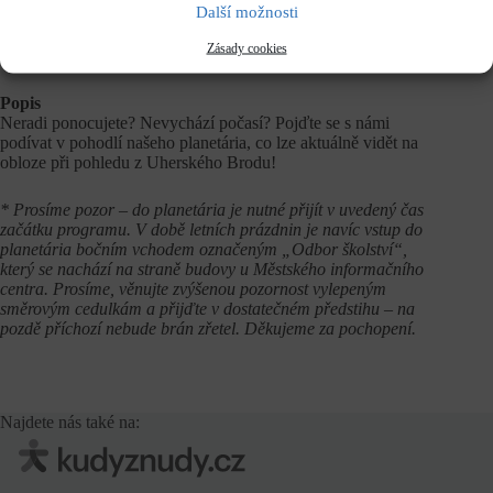
Další možnosti
Vstupné
Zásady cookies
dle běžného
ceníku
Popis
Neradi ponocujete? Nevychází počasí? Pojďte se s námi
podívat v pohodlí našeho planetária, co lze aktuálně vidět na
obloze při pohledu z Uherského Brodu!
* Prosíme pozor – do planetária je nutné přijít v uvedený čas
začátku programu. V době letních prázdnin je navíc vstup do
planetária bočním vchodem označeným „Odbor školství“,
který se nachází na straně budovy u Městského informačního
centra. Prosíme, věnujte zvýšenou pozornost vylepeným
směrovým cedulkám a přijďte v dostatečném předstihu – na
pozdě příchozí nebude brán zřetel. Děkujeme za pochopení.
Najdete nás také na: