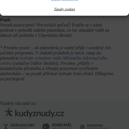
Délka programu
50 minut
Zásady cookies
Popis
Neradi ponocujete? Nevychází počasí? Pojďte se s námi
podívat v pohodlí našeho planetária, co lze aktuálně vidět na
obloze při pohledu z Uherského Brodu!
* Prosíme pozor – do planetária je nutné přijít v uvedený čas
začátku programu. V období prázdnin je navíc vstup do
planetária
bočním vchodem vedle Městského informačního
centra
(označen Odbor školství). Prosíme, přijďte v
dostatečném předstihu a věnujte pozornost vyvěšeným
směrovkám – na pozdě příchozí nebude brán zřetel. Děkujeme
za pochopení.
Najdete nás také na: