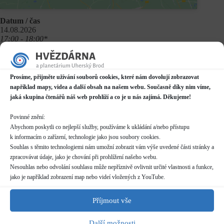
Datum / čas
14.08.2026
17:00 - 18:00*
Místo konání
Planetárium v Domě kultury
Prosíme, přijměte užívání souborů cookies, které nám dovolují zobrazovat
Mariánské náměstí 2187, Uherský Brod
například mapy, videa a další obsah na našem webu. Současně díky nim víme,
Další informace o dostupnosti a parkování
jaká skupina čtenářů náš web prohlíží a co je u nás zajímá. Děkujeme!
Kategorie
Povinné znění:
Pravidelné akce
Abychom poskytli co nejlepší služby, používáme k ukládání a/nebo přístupu
k informacím o zařízení, technologie jako jsou soubory cookies.
Rezervace
Souhlas s těmito technologiemi nám umožní zobrazit vám výše uvedené části stránky a
nelze rezervovat
zpracovávat údaje, jako je chování při prohlížení našeho webu.
skupiny více než 10 osob nutno hlásit předem (telefon/email)
Nesouhlas nebo odvolání souhlasu může nepříznivě ovlivnit určité vlastnosti a funkce,
pro skupiny více než 20 osob nutno dohodnout individuální
jako je například zobrazení map nebo videí vložených z YouTube.
termín
Příjmout vše
Vstupné
dle běžného
ceníku
Další možnosti