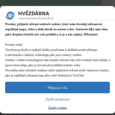
Datum / čas
16.07.2021
17:00 - 18:00
Prosíme, přijměte užívání souborů cookies, které nám dovolují zobrazovat
například mapy, videa a další obsah na našem webu. Současně díky nim víme,
Místo konání
jaká skupina čtenářů náš web prohlíží a co je u nás zajímá. Děkujeme!
Planetárium v Domě kultury
Mariánské náměstí 2187, Uherský Brod
Povinné znění:
Další informace o dostupnosti a parkování
Abychom poskytli co nejlepší služby, používáme k ukládání a/nebo přístupu
k informacím o zařízení, technologie jako jsou soubory cookies.
Kategorie
Souhlas s těmito technologiemi nám umožní zobrazit vám výše uvedené části stránky a
Pravidelné akce
zpracovávat údaje, jako je chování při prohlížení našeho webu.
Nesouhlas nebo odvolání souhlasu může nepříznivě ovlivnit určité vlastnosti a funkce,
Rezervace
jako je například zobrazení map nebo videí vložených z YouTube.
není nutná
Příjmout vše
Délka programu
50 minut
Další možnosti
Zásady cookies
Vstupné
dle běžného
ceníku