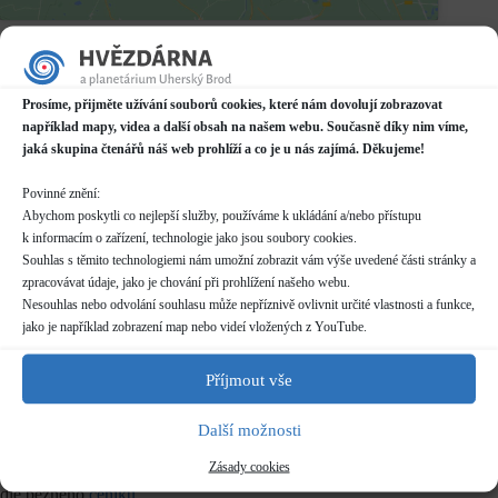
Datum / čas
09.08.2021
15:30 - 16:30
Prosíme, přijměte užívání souborů cookies, které nám dovolují zobrazovat
například mapy, videa a další obsah na našem webu. Současně díky nim víme,
Místo konání
jaká skupina čtenářů náš web prohlíží a co je u nás zajímá. Děkujeme!
Planetárium v Domě kultury
Mariánské náměstí 2187, Uherský Brod
Povinné znění:
Další informace o dostupnosti a parkování
Abychom poskytli co nejlepší služby, používáme k ukládání a/nebo přístupu
k informacím o zařízení, technologie jako jsou soubory cookies.
Kategorie
Souhlas s těmito technologiemi nám umožní zobrazit vám výše uvedené části stránky a
Pravidelné akce
zpracovávat údaje, jako je chování při prohlížení našeho webu.
Nesouhlas nebo odvolání souhlasu může nepříznivě ovlivnit určité vlastnosti a funkce,
Rezervace
jako je například zobrazení map nebo videí vložených z YouTube.
není nutná
Příjmout vše
Délka programu
50 minut
Další možnosti
Zásady cookies
Vstupné
dle běžného
ceníku