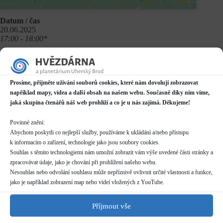
Datum / čas
20.06.2025
17:00 - 18:00*
Místo konání
Planetárium v Domě kultury
Mariánské náměstí 2187, Uherský Brod
Prosíme, přijměte užívání souborů cookies, které nám dovolují zobrazovat
Další informace o dostupnosti a parkování
například mapy, videa a další obsah na našem webu. Současně díky nim víme,
jaká skupina čtenářů náš web prohlíží a co je u nás zajímá. Děkujeme!
Kategorie
Pravidelné akce
Povinné znění:
Abychom poskytli co nejlepší služby, používáme k ukládání a/nebo přístupu
Rezervace
k informacím o zařízení, technologie jako jsou soubory cookies.
nelze rezervovat
Souhlas s těmito technologiemi nám umožní zobrazit vám výše uvedené části stránky a
skupiny více než 10 osob nutno hlásit předem (telefon/email)
zpracovávat údaje, jako je chování při prohlížení našeho webu.
pro skupiny více než 20 osob nutno dohodnout individuální
Nesouhlas nebo odvolání souhlasu může nepříznivě ovlivnit určité vlastnosti a funkce,
termín
jako je například zobrazení map nebo videí vložených z YouTube.
Příjmout vše
Délka programu
50 minut