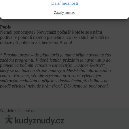
Další možnosti
Vstupné
Zásady cookies
dle běžného
ceníku
Popis
Neradi ponocujete? Nevychází počasí? Pojďte se s námi
podívat v pohodlí našeho planetária, co lze aktuálně vidět na
obloze při pohledu z Uherského Brodu!
* Prosíme pozor – do planetária je nutné přijít v uvedený čas
začátku programu. V době letních prázdnin je navíc vstup do
planetária bočním vchodem označeným „Odbor školství“,
který se nachází na straně budovy u Městského informačního
centra. Prosíme, věnujte zvýšenou pozornost vylepeným
směrovým cedulkám a přijďte v dostatečném předstihu – na
pozdě příchozí nebude brán zřetel. Děkujeme za pochopení.
Najdete nás také na: