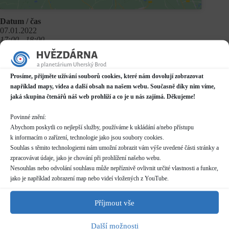
Datum / čas
07.01.2022
17:00 - 18:00
Místo konání
Planetárium v Domě kultury
Prosíme, přijměte užívání souborů cookies, které nám dovolují zobrazovat
Mariánské náměstí 2187, Uherský Brod
například mapy, videa a další obsah na našem webu. Současně díky nim víme,
Další informace o dostupnosti a parkování
jaká skupina čtenářů náš web prohlíží a co je u nás zajímá. Děkujeme!
Kategorie
Povinné znění:
Pravidelné akce
Abychom poskytli co nejlepší služby, používáme k ukládání a/nebo přístupu
k informacím o zařízení, technologie jako jsou soubory cookies.
Rezervace
Souhlas s těmito technologiemi nám umožní zobrazit vám výše uvedené části stránky a
není nutná
zpracovávat údaje, jako je chování při prohlížení našeho webu.
Nesouhlas nebo odvolání souhlasu může nepříznivě ovlivnit určité vlastnosti a funkce,
jako je například zobrazení map nebo videí vložených z YouTube.
Délka programu
50 minut
Příjmout vše
Vstupné
Další možnosti
dle běžného
ceníku