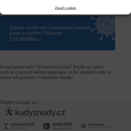
Zásady cookies
Žádáme návštěvníky o dodržování aktuálně
platných opatření. Děkujeme.
Více informací…
Neradi ponocujete? Nevychází počasí? Pojďte se s námi
podívat v pohodlí našeho planetária, co lze aktuálně vidět na
obloze při pohledu z Uherského Brodu!
Najdete nás také na: