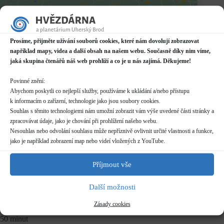
Datum / čas
24.11.2023
17:00 - 18:00
Prosíme, přijměte užívání souborů cookies, které nám dovolují zobrazovat
například mapy, videa a další obsah na našem webu. Současně díky nim víme,
Místo konání
jaká skupina čtenářů náš web prohlíží a co je u nás zajímá. Děkujeme!
Planetárium v Domě kultury
Mariánské náměstí 2187, Uherský Brod
Povinné znění:
Další informace o dostupnosti a parkování
Abychom poskytli co nejlepší služby, používáme k ukládání a/nebo přístupu
k informacím o zařízení, technologie jako jsou soubory cookies.
Souhlas s těmito technologiemi nám umožní zobrazit vám výše uvedené části stránky a
Kategorie
zpracovávat údaje, jako je chování při prohlížení našeho webu.
Pravidelné akce
Nesouhlas nebo odvolání souhlasu může nepříznivě ovlivnit určité vlastnosti a funkce,
jako je například zobrazení map nebo videí vložených z YouTube.
Rezervace
nelze rezervovat
skupiny více než 10 osob nutno hlásit předem (telefon/email)
Příjmout vše
pro skupiny více než 20 osob nutno dohodnout individuální
termín
Další možnosti
Zásady cookies
Délka programu
50 minut