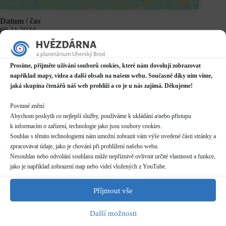
Datum / čas
08.11.2024
17:00 - 18:00*
Místo konání
Prosíme, přijměte užívání souborů cookies, které nám dovolují zobrazovat
Planetárium v Domě kultury
například mapy, videa a další obsah na našem webu. Současně díky nim víme,
Mariánské náměstí 2187, Uherský Brod
jaká skupina čtenářů náš web prohlíží a co je u nás zajímá. Děkujeme!
Další informace o dostupnosti a parkování
Povinné znění:
Kategorie
Abychom poskytli co nejlepší služby, používáme k ukládání a/nebo přístupu
Pravidelné akce
k informacím o zařízení, technologie jako jsou soubory cookies.
Souhlas s těmito technologiemi nám umožní zobrazit vám výše uvedené části stránky a
Rezervace
zpracovávat údaje, jako je chování při prohlížení našeho webu.
nelze rezervovat
Nesouhlas nebo odvolání souhlasu může nepříznivě ovlivnit určité vlastnosti a funkce,
skupiny více než 10 osob nutno hlásit předem (telefon/email)
jako je například zobrazení map nebo videí vložených z YouTube.
pro skupiny více než 20 osob nutno dohodnout individuální
termín
Příjmout vše
Délka programu
Další možnosti
50 minut