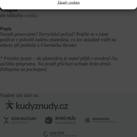
Zásady cookies
Vstupné
dle běžného
ceníku
Popis
Neradi ponocujete? Nevychází počasí? Pojďte se s námi
podívat v pohodlí našeho planetária, co lze aktuálně vidět na
obloze při pohledu z Uherského Brodu!
* Prosíme pozor – do planetária je nutné přijít v uvedený čas
začátku programu. Na pozdě příchozí nebude brán zřetel.
Děkujeme za pochopení.
Najdete nás také na: