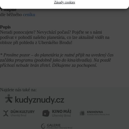
Zásady cookies
Vstupné
dle běžného
ceníku
Popis
Neradi ponocujete? Nevychází počasí? Pojďte se s námi
podívat v pohodlí našeho planetária, co lze aktuálně vidět na
obloze při pohledu z Uherského Brodu!
* Prosíme pozor – do planetária je nutné přijít na uvedený čas
začátku programu (podobně jako do kina/divadla). Na pozdě
příchozí nebude brán zřetel. Děkujeme za pochopení.
Najdete nás také na: