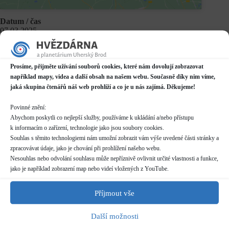
Datum / čas
07.03.2025
17:00 - 18:00*
Místo konání
Prosíme, přijměte užívání souborů cookies, které nám dovolují zobrazovat
Planetárium v Domě kultury
například mapy, videa a další obsah na našem webu. Současně díky nim víme,
Mariánské náměstí 2187, Uherský Brod
jaká skupina čtenářů náš web prohlíží a co je u nás zajímá. Děkujeme!
Další informace o dostupnosti a parkování
Povinné znění:
Kategorie
Abychom poskytli co nejlepší služby, používáme k ukládání a/nebo přístupu
Pravidelné akce
k informacím o zařízení, technologie jako jsou soubory cookies.
Souhlas s těmito technologiemi nám umožní zobrazit vám výše uvedené části stránky a
Rezervace
zpracovávat údaje, jako je chování při prohlížení našeho webu.
nelze rezervovat
Nesouhlas nebo odvolání souhlasu může nepříznivě ovlivnit určité vlastnosti a funkce,
skupiny více než 10 osob nutno hlásit předem (telefon/email)
jako je například zobrazení map nebo videí vložených z YouTube.
pro skupiny více než 20 osob nutno dohodnout individuální
termín
Příjmout vše
Délka programu
Další možnosti
50 minut