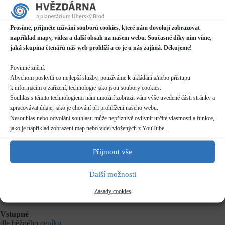
Datum / čas
Prosíme, přijměte užívání souborů cookies, které nám dovolují zobrazovat
04.04.2023
například mapy, videa a další obsah na našem webu. Současně díky nim víme,
17:00 - 18:00
jaká skupina čtenářů náš web prohlíží a co je u nás zajímá. Děkujeme!
Místo konání
Povinné znění:
Planetárium v Domě kultury
Abychom poskytli co nejlepší služby, používáme k ukládání a/nebo přístupu
Mariánské náměstí 2187, Uherský Brod
k informacím o zařízení, technologie jako jsou soubory cookies.
Další informace o dostupnosti a parkování
Souhlas s těmito technologiemi nám umožní zobrazit vám výše uvedené části stránky a
zpracovávat údaje, jako je chování při prohlížení našeho webu.
Kategorie
Nesouhlas nebo odvolání souhlasu může nepříznivě ovlivnit určité vlastnosti a funkce,
Pravidelné akce
jako je například zobrazení map nebo videí vložených z YouTube.
Rezervace
Příjmout vše
nelze rezervovat
Další možnosti
Délka programu
Zásady cookies
50 minut
Vstupné
dle běžného
ceníku