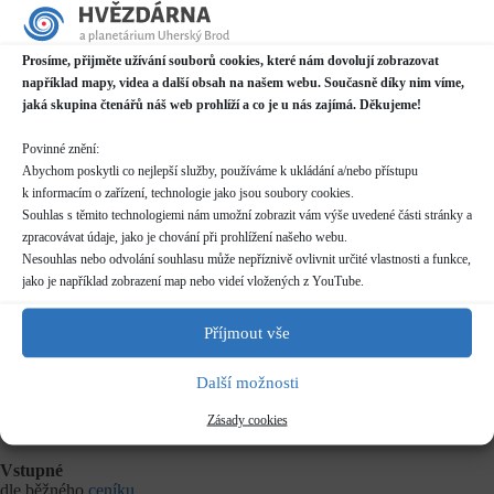
Datum / čas
Prosíme, přijměte užívání souborů cookies, které nám dovolují zobrazovat
21.03.2023
například mapy, videa a další obsah na našem webu. Současně díky nim víme,
17:00 - 18:00
jaká skupina čtenářů náš web prohlíží a co je u nás zajímá. Děkujeme!
Místo konání
Povinné znění:
Planetárium v Domě kultury
Abychom poskytli co nejlepší služby, používáme k ukládání a/nebo přístupu
Mariánské náměstí 2187, Uherský Brod
k informacím o zařízení, technologie jako jsou soubory cookies.
Další informace o dostupnosti a parkování
Souhlas s těmito technologiemi nám umožní zobrazit vám výše uvedené části stránky a
zpracovávat údaje, jako je chování při prohlížení našeho webu.
Kategorie
Nesouhlas nebo odvolání souhlasu může nepříznivě ovlivnit určité vlastnosti a funkce,
Pravidelné akce
jako je například zobrazení map nebo videí vložených z YouTube.
Rezervace
Příjmout vše
nelze rezervovat
Další možnosti
Délka programu
Zásady cookies
50 minut
Vstupné
dle běžného
ceníku