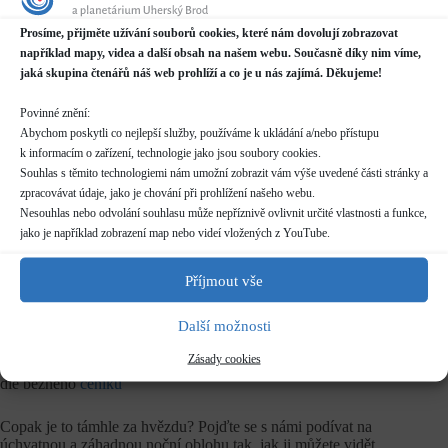
Prosíme, přijměte užívání souborů cookies, které nám dovolují zobrazovat
Datum / čas
například mapy, videa a další obsah na našem webu. Současně díky nim víme,
18.08.2021
jaká skupina čtenářů náš web prohlíží a co je u nás zajímá. Děkujeme!
21:00 - 23:00
Povinné znění:
Místo konání
Abychom poskytli co nejlepší služby, používáme k ukládání a/nebo přístupu
Hvězdárna
k informacím o zařízení, technologie jako jsou soubory cookies.
Prakšická 2222, Uherský Brod
Souhlas s těmito technologiemi nám umožní zobrazit vám výše uvedené části stránky a
Další informace o dostupnosti a parkování
zpracovávat údaje, jako je chování při prohlížení našeho webu.
Nesouhlas nebo odvolání souhlasu může nepříznivě ovlivnit určité vlastnosti a funkce,
Kategorie
jako je například zobrazení map nebo videí vložených z YouTube.
Pravidelné akce
Příjmout vše
Rezervace
není nutná
Další možnosti
Zásady cookies
Vstupné
dle běžného
ceníku
Copak je to támhle za hvězdu? Pojďte se s námi podívat na
úchvatnou a záhadnou noční oblohu tak, jak ji můžete vidět