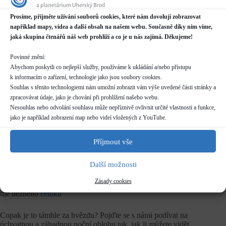
Prosíme, přijměte užívání souborů cookies, které nám dovolují zobrazovat
Datum / čas
například mapy, videa a další obsah na našem webu. Současně díky nim víme,
15.04.2022
jaká skupina čtenářů náš web prohlíží a co je u nás zajímá. Děkujeme!
20:00 - 22:00
Povinné znění:
Místo konání
Abychom poskytli co nejlepší služby, používáme k ukládání a/nebo přístupu
Hvězdárna
k informacím o zařízení, technologie jako jsou soubory cookies.
Prakšická 2222, Uherský Brod
Souhlas s těmito technologiemi nám umožní zobrazit vám výše uvedené části stránky a
Další informace o dostupnosti a parkování
zpracovávat údaje, jako je chování při prohlížení našeho webu.
Nesouhlas nebo odvolání souhlasu může nepříznivě ovlivnit určité vlastnosti a funkce,
Kategorie
jako je například zobrazení map nebo videí vložených z YouTube.
Pravidelné akce
Příjmout vše
Rezervace
není nutná
Další možnosti
Zásady cookies
Vstupné
dle běžného
ceníku
Copak je to támhle za hvězdu? Pojďte se s námi podívat na
úchvatnou a záhadnou noční oblohu tak, jak ji můžete vidět