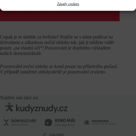
Pozorování zrušeno pro nepříznivé počasí.
Zásady cookies
Děkujeme za pochopení.
Copak je to támhle za hvězdu? Pojďte se s námi podívat na
úchvatnou a záhadnou noční oblohu tak, jak ji můžete vidět
pouze „na vlastní oči“! Pozorování je doplněno výkladem
našich demonstrátorů.
Pozorování noční oblohy se koná pouze za příznivého počasí.
V případě zatažené oblohy/deště je pozorování zrušeno.
Najdete nás také na: