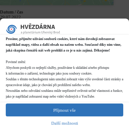
Datum / čas
29.07.2022
21:30 - 23:30
Místo konání
Prosíme, přijměte užívání souborů cookies, které nám dovolují zobrazovat
Hvězdárna
například mapy, videa a další obsah na našem webu. Současně díky nim víme,
Prakšická 2222, Uherský Brod
jaká skupina čtenářů náš web prohlíží a co je u nás zajímá. Děkujeme!
Další informace o dostupnosti a parkování
Povinné znění:
Kategorie
Abychom poskytli co nejlepší služby, používáme k ukládání a/nebo přístupu
Pravidelné akce
k informacím o zařízení, technologie jako jsou soubory cookies.
Souhlas s těmito technologiemi nám umožní zobrazit vám výše uvedené části stránky a
Rezervace
zpracovávat údaje, jako je chování při prohlížení našeho webu.
není nutná
Nesouhlas nebo odvolání souhlasu může nepříznivě ovlivnit určité vlastnosti a funkce,
jako je například zobrazení map nebo videí vložených z YouTube.
Vstupné
Příjmout vše
dle běžného
ceníku
Další možnosti