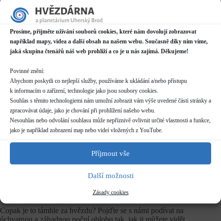
Datum / čas
06.01.2023
Prosíme, přijměte užívání souborů cookies, které nám dovolují zobrazovat
18:00 - 21:00
například mapy, videa a další obsah na našem webu. Současně díky nim víme,
jaká skupina čtenářů náš web prohlíží a co je u nás zajímá. Děkujeme!
Místo konání
Hvězdárna
Povinné znění:
Prakšická 2222, Uherský Brod
Abychom poskytli co nejlepší služby, používáme k ukládání a/nebo přístupu
Další informace o dostupnosti a parkování
k informacím o zařízení, technologie jako jsou soubory cookies.
Souhlas s těmito technologiemi nám umožní zobrazit vám výše uvedené části stránky a
zpracovávat údaje, jako je chování při prohlížení našeho webu.
Kategorie
Pravidelné akce
Nesouhlas nebo odvolání souhlasu může nepříznivě ovlivnit určité vlastnosti a funkce,
jako je například zobrazení map nebo videí vložených z YouTube.
Rezervace
nelze rezervovat
Příjmout vše
Další možnosti
Vstupné
dle běžného
ceníku
Zásady cookies
Copak je to támhle za hvězdu? Pojďte se s námi podívat na
úchvatnou a záhadnou noční oblohu tak, jak ji můžete vidět