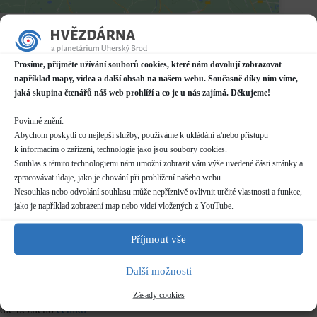
Datum / čas
01.11.2023
18:00 - 21:00
Prosíme, přijměte užívání souborů cookies, které nám dovolují zobrazovat
například mapy, videa a další obsah na našem webu. Současně díky nim víme,
Místo konání
jaká skupina čtenářů náš web prohlíží a co je u nás zajímá. Děkujeme!
Hvězdárna
Prakšická 2222, Uherský Brod
Povinné znění:
Další informace o dostupnosti a parkování
Abychom poskytli co nejlepší služby, používáme k ukládání a/nebo přístupu
k informacím o zařízení, technologie jako jsou soubory cookies.
Kategorie
Souhlas s těmito technologiemi nám umožní zobrazit vám výše uvedené části stránky a
Pravidelné akce
zpracovávat údaje, jako je chování při prohlížení našeho webu.
Nesouhlas nebo odvolání souhlasu může nepříznivě ovlivnit určité vlastnosti a funkce,
Rezervace
jako je například zobrazení map nebo videí vložených z YouTube.
nelze rezervovat
skupiny více než 10 osob nutno hlásit předem (telefon/email)
Příjmout vše
pro skupiny více než 20 osob nutno dohodnout individuální
termín
Další možnosti
Zásady cookies
Vstupné
dle běžného
ceníku