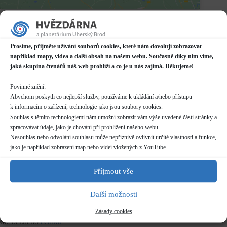
Datum / čas
08.11.2023
18:00 - 21:00
Prosíme, přijměte užívání souborů cookies, které nám dovolují zobrazovat
například mapy, videa a další obsah na našem webu. Současně díky nim víme,
Místo konání
jaká skupina čtenářů náš web prohlíží a co je u nás zajímá. Děkujeme!
Hvězdárna
Prakšická 2222, Uherský Brod
Povinné znění:
Další informace o dostupnosti a parkování
Abychom poskytli co nejlepší služby, používáme k ukládání a/nebo přístupu
k informacím o zařízení, technologie jako jsou soubory cookies.
Kategorie
Souhlas s těmito technologiemi nám umožní zobrazit vám výše uvedené části stránky a
Pravidelné akce
zpracovávat údaje, jako je chování při prohlížení našeho webu.
Nesouhlas nebo odvolání souhlasu může nepříznivě ovlivnit určité vlastnosti a funkce,
Rezervace
jako je například zobrazení map nebo videí vložených z YouTube.
nelze rezervovat
skupiny více než 10 osob nutno hlásit předem (telefon/email)
Příjmout vše
pro skupiny více než 20 osob nutno dohodnout individuální
termín
Další možnosti
Zásady cookies
Vstupné
dle běžného
ceníku