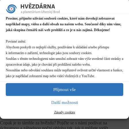
Datum / čas
09.08.2024
Prosíme, přijměte užívání souborů cookies, které nám dovolují zobrazovat
21:00 - 23:00
například mapy, videa a další obsah na našem webu. Současně díky nim víme,
jaká skupina čtenářů náš web prohlíží a co je u nás zajímá. Děkujeme!
Místo konání
Hvězdárna
Povinné znění:
Prakšická 2222, Uherský Brod
Abychom poskytli co nejlepší služby, používáme k ukládání a/nebo přístupu
Další informace o dostupnosti a parkování
k informacím o zařízení, technologie jako jsou soubory cookies.
Souhlas s těmito technologiemi nám umožní zobrazit vám výše uvedené části stránky a
zpracovávat údaje, jako je chování při prohlížení našeho webu.
Kategorie
Pravidelné akce
Nesouhlas nebo odvolání souhlasu může nepříznivě ovlivnit určité vlastnosti a funkce,
jako je například zobrazení map nebo videí vložených z YouTube.
Rezervace
nelze rezervovat
Příjmout vše
Další možnosti
Vstupné
dle běžného
ceníku
Zásady cookies
Copak je to támhle za hvězdu? Pojďte se s námi podívat na
úchvatnou a záhadnou noční oblohu tak, jak ji můžete vidět