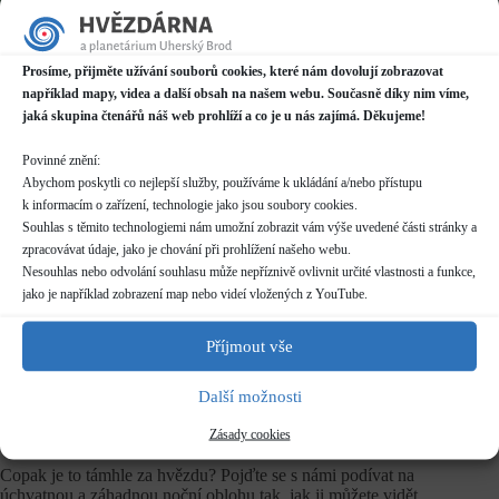
Datum / čas
23.08.2024
Prosíme, přijměte užívání souborů cookies, které nám dovolují zobrazovat
21:00 - 23:00
například mapy, videa a další obsah na našem webu. Současně díky nim víme,
jaká skupina čtenářů náš web prohlíží a co je u nás zajímá. Děkujeme!
Místo konání
Hvězdárna
Povinné znění:
Prakšická 2222, Uherský Brod
Abychom poskytli co nejlepší služby, používáme k ukládání a/nebo přístupu
Další informace o dostupnosti a parkování
k informacím o zařízení, technologie jako jsou soubory cookies.
Souhlas s těmito technologiemi nám umožní zobrazit vám výše uvedené části stránky a
zpracovávat údaje, jako je chování při prohlížení našeho webu.
Kategorie
Pravidelné akce
Nesouhlas nebo odvolání souhlasu může nepříznivě ovlivnit určité vlastnosti a funkce,
jako je například zobrazení map nebo videí vložených z YouTube.
Rezervace
nelze rezervovat
Příjmout vše
Další možnosti
Vstupné
dle běžného
ceníku
Zásady cookies
Copak je to támhle za hvězdu? Pojďte se s námi podívat na
úchvatnou a záhadnou noční oblohu tak, jak ji můžete vidět