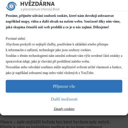
Datum / čas
Prosíme, přijměte užívání souborů cookies, které nám dovolují zobrazovat
03.09.2023
například mapy, videa a další obsah na našem webu. Současně díky nim víme,
14:00 - 18:00
jaká skupina čtenářů náš web prohlíží a co je u nás zajímá. Děkujeme!
Místo konání
Povinné znění:
Hvězdárna
Abychom poskytli co nejlepší služby, používáme k ukládání a/nebo přístupu
Prakšická 2222, Uherský Brod
k informacím o zařízení, technologie jako jsou soubory cookies.
Další informace o dostupnosti a parkování
Souhlas s těmito technologiemi nám umožní zobrazit vám výše uvedené části stránky a
zpracovávat údaje, jako je chování při prohlížení našeho webu.
Kategorie
Nesouhlas nebo odvolání souhlasu může nepříznivě ovlivnit určité vlastnosti a funkce,
Pravidelné akce
jako je například zobrazení map nebo videí vložených z YouTube.
Rezervace
Příjmout vše
nelze rezervovat
Další možnosti
Vstupné
Zásady cookies
zdarma
Slunce – naše nejbližší hvězda bez které bychom tady nebyli.
Přijďte k nám na hvězdárnu podívat se na tento zajímavý