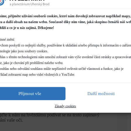
soubory cookies a zobrazíte obsah.
síme, přijměte užívání souborů cookies, které nám dovolují zobrazovat například mapy,
ea a další obsah na našem webu. Současně díky nim víme, jaká skupina čtenářů náš we
hlíží a co je u nás zajímá. Děkujeme!
inné znění:
chom poskytli co nejlepší služby, používáme k ukládání a/nebo přístupu k informacím o zařízen
hnologie jako jsou soubory cookies.
hlas s těmito technologiemi nám umožní zobrazit vám výše uvedené části stránky a zpracovávat
e, jako je chování při prohlížení našeho webu.
uhlas nebo odvolání souhlasu může nepříznivě ovlivnit určité vlastnosti a funkce, jako je
říklad zobrazení map nebo videí vložených z YouTube.
a pochopení.
Příjmout vše
Další možnosti
Zásady cookies
ijďte k nám na hvězdárnu podívat se na tento zajímavý
ání vaše oči.