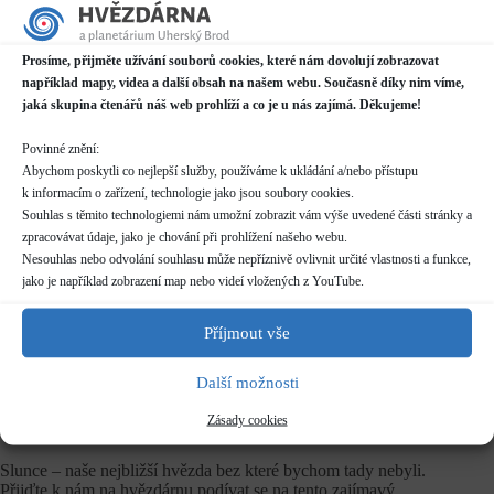
Datum / čas
Prosíme, přijměte užívání souborů cookies, které nám dovolují zobrazovat
17.05.2026
například mapy, videa a další obsah na našem webu. Současně díky nim víme,
14:00 - 18:00
jaká skupina čtenářů náš web prohlíží a co je u nás zajímá. Děkujeme!
Místo konání
Povinné znění:
Hvězdárna
Abychom poskytli co nejlepší služby, používáme k ukládání a/nebo přístupu
Prakšická 2222, Uherský Brod
k informacím o zařízení, technologie jako jsou soubory cookies.
Další informace o dostupnosti a parkování
Souhlas s těmito technologiemi nám umožní zobrazit vám výše uvedené části stránky a
zpracovávat údaje, jako je chování při prohlížení našeho webu.
Kategorie
Nesouhlas nebo odvolání souhlasu může nepříznivě ovlivnit určité vlastnosti a funkce,
Pravidelné akce
jako je například zobrazení map nebo videí vložených z YouTube.
Rezervace
Příjmout vše
nelze rezervovat
Další možnosti
Vstupné
zdarma
Zásady cookies
Slunce – naše nejbližší hvězda bez které bychom tady nebyli.
Přijďte k nám na hvězdárnu podívat se na tento zajímavý