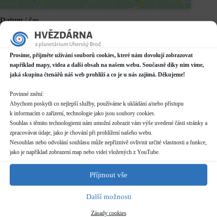
Datum / čas
20.05.2026
16:00 - 18:30
Prosíme, přijměte užívání souborů cookies, které nám dovolují zobrazovat
Místo konání
například mapy, videa a další obsah na našem webu. Současně díky nim víme,
Hvězdárna
jaká skupina čtenářů náš web prohlíží a co je u nás zajímá. Děkujeme!
Prakšická 2222, Uherský Brod
Další informace o dostupnosti a parkování
Povinné znění:
Abychom poskytli co nejlepší služby, používáme k ukládání a/nebo přístupu
Kategorie
k informacím o zařízení, technologie jako jsou soubory cookies.
Pravidelné akce
Souhlas s těmito technologiemi nám umožní zobrazit vám výše uvedené části stránky a
zpracovávat údaje, jako je chování při prohlížení našeho webu.
Rezervace
Nesouhlas nebo odvolání souhlasu může nepříznivě ovlivnit určité vlastnosti a funkce,
nelze rezervovat
jako je například zobrazení map nebo videí vložených z YouTube.
Vstupné
Příjmout vše
zdarma
Další možnosti
Pozorování zrušeno na základě rozhodnutí
Zásady cookies