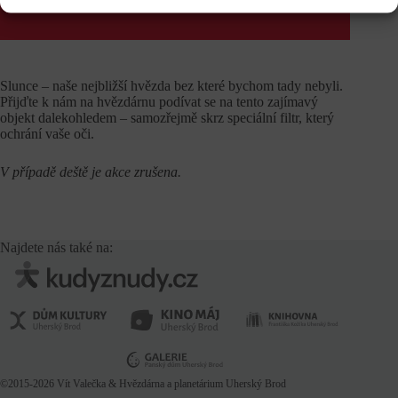
Domu kultury. Děkujeme za pochopení.
Slunce – naše nejbližší hvězda bez které bychom tady nebyli.
Přijďte k nám na hvězdárnu podívat se na tento zajímavý
objekt dalekohledem – samozřejmě skrz speciální filtr, který
ochrání vaše oči.
V případě deště je akce zrušena.
Najdete nás také na:
©2015-2026
Vít Valečka
& Hvězdárna a planetárium Uherský Brod