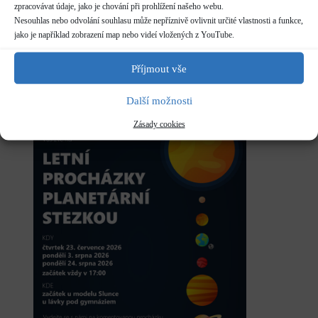
planetáriu, plynné obry až ke hvězdárně.
zpracovávat údaje, jako je chování při prohlížení našeho webu.
Nesouhlas nebo odvolání souhlasu může nepříznivě ovlivnit určité vlastnosti a funkce,
jako je například zobrazení map nebo videí vložených z YouTube.
Za příznivého počasí proběhne na hvězdárně krátké
pozorování dalekohledy.
Příjmout vše
Za deště je akce zrušena.
Další možnosti
Zásady cookies