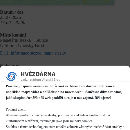
Datum / čas
23.07.2026
17:00 - 20:00
Místo konání
Planetární stezka – Slunce
U Sboru, Uherský Brod
Další informace stezce, mapa stezky
Kategorie
Procházka
Rezervace
Prosíme, přijměte užívání souborů cookies, které nám dovolují zobrazovat
nelze rezervovat
například mapy, videa a další obsah na našem webu. Současně díky nim víme,
jaká skupina čtenářů náš web prohlíží a co je u nás zajímá. Děkujeme!
Vydejte se s námi na komentovanou procházku napříč
Povinné znění:
sluneční soustavou. Samozřejmě ne tou opravdovou, ale
Abychom poskytli co nejlepší služby, používáme k ukládání a/nebo přístupu
zmenšeným modelem. Naše cesta začne u přechodové lávky
k informacím o zařízení, technologie jako jsou soubory cookies.
pod gymnáziem u modelu naší nejbližší hvězdy – Slunce. Od
něj postupně projdeme přes terestrické planety, zastávku v
Souhlas s těmito technologiemi nám umožní zobrazit vám výše uvedené části stránky a