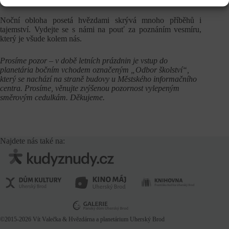
Noční obloha posetá hvězdami skrývá mnoho příběhů i
tajemství. Vydejte se s námi na pouť za poznáním vesmíru,
který je všude kolem nás.
Prosíme pozor – v době letních prázdnin je vstup do
planetária bočním vchodem označeným „Odbor školství“,
který se nachází na straně budovy u Městského informačního
centra. Prosíme, věnujte zvýšenou pozornost vylepeným
směrovým cedulkám. Děkujeme.
Najdete nás také na:
©2015-2026
Vít Valečka
& Hvězdárna a planetárium Uherský Brod