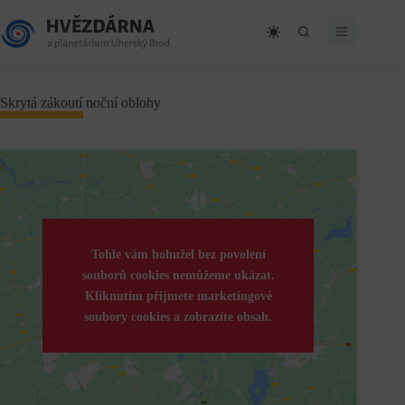
Skip
to
content
Skrytá zákoutí noční oblohy
Tohle vám bohužel bez povolení
souborů cookies nemůžeme ukázat.
Kliknutím přijmete marketingové
soubory cookies a zobrazíte obsah.