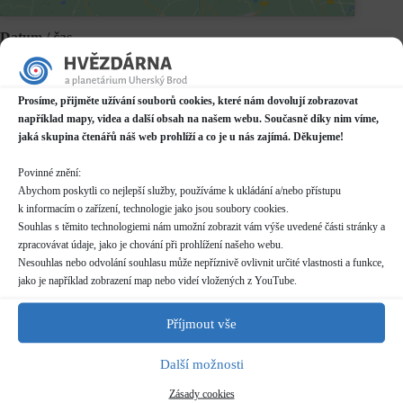
Datum / čas
09.07.2023
15:30 - 16:30
Prosíme, přijměte užívání souborů cookies, které nám dovolují zobrazovat
Místo konání
například mapy, videa a další obsah na našem webu. Současně díky nim víme,
Planetárium v Domě kultury
jaká skupina čtenářů náš web prohlíží a co je u nás zajímá. Děkujeme!
Mariánské náměstí 2187, Uherský Brod
Další informace o dostupnosti a parkování
Povinné znění:
Abychom poskytli co nejlepší služby, používáme k ukládání a/nebo přístupu
Kategorie
k informacím o zařízení, technologie jako jsou soubory cookies.
Pravidelné akce
Souhlas s těmito technologiemi nám umožní zobrazit vám výše uvedené části stránky a
zpracovávat údaje, jako je chování při prohlížení našeho webu.
Rezervace
Nesouhlas nebo odvolání souhlasu může nepříznivě ovlivnit určité vlastnosti a funkce,
nelze rezervovat
jako je například zobrazení map nebo videí vložených z YouTube.
Příjmout vše
Délka programu
50 minut
Další možnosti
Vstupné
Zásady cookies
dle běžného
ceníku