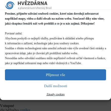
Datum / čas
Prosíme, přijměte užívání souborů cookies, které nám dovolují zobrazovat
19.09.2023
například mapy, videa a další obsah na našem webu. Současně díky nim víme,
17:00 - 18:00
jaká skupina čtenářů náš web prohlíží a co je u nás zajímá. Děkujeme!
Místo konání
Povinné znění:
Planetárium v Domě kultury
Abychom poskytli co nejlepší služby, používáme k ukládání a/nebo přístupu
Mariánské náměstí 2187, Uherský Brod
k informacím o zařízení, technologie jako jsou soubory cookies.
Další informace o dostupnosti a parkování
Souhlas s těmito technologiemi nám umožní zobrazit vám výše uvedené části stránky a
zpracovávat údaje, jako je chování při prohlížení našeho webu.
Kategorie
Nesouhlas nebo odvolání souhlasu může nepříznivě ovlivnit určité vlastnosti a funkce,
Pravidelné akce
jako je například zobrazení map nebo videí vložených z YouTube.
Rezervace
Příjmout vše
nelze rezervovat
Další možnosti
Délka programu
Zásady cookies
50 minut
Vstupné
dle běžného
ceníku