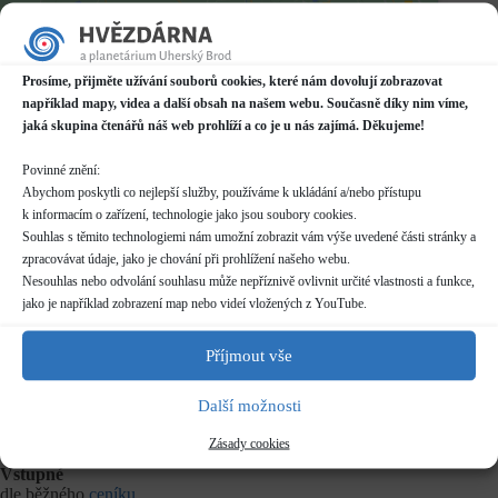
Datum / čas
26.03.2024
Prosíme, přijměte užívání souborů cookies, které nám dovolují zobrazovat
17:00 - 18:00
například mapy, videa a další obsah na našem webu. Současně díky nim víme,
jaká skupina čtenářů náš web prohlíží a co je u nás zajímá. Děkujeme!
Místo konání
Planetárium v Domě kultury
Povinné znění:
Mariánské náměstí 2187, Uherský Brod
Abychom poskytli co nejlepší služby, používáme k ukládání a/nebo přístupu
Další informace o dostupnosti a parkování
k informacím o zařízení, technologie jako jsou soubory cookies.
Souhlas s těmito technologiemi nám umožní zobrazit vám výše uvedené části stránky a
Kategorie
zpracovávat údaje, jako je chování při prohlížení našeho webu.
Pravidelné akce
Nesouhlas nebo odvolání souhlasu může nepříznivě ovlivnit určité vlastnosti a funkce,
jako je například zobrazení map nebo videí vložených z YouTube.
Rezervace
nelze rezervovat
Příjmout vše
Další možnosti
Délka programu
50 minut
Zásady cookies
Vstupné
dle běžného
ceníku