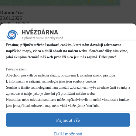
Datum / čas
28.01.2026
17:00 - 18:00*
Místo konání
Planetárium v Domě kultury
Prosíme, přijměte užívání souborů cookies, které nám dovolují zobrazovat
Mariánské náměstí 2187, Uherský Brod
například mapy, videa a další obsah na našem webu. Současně díky nim víme,
Další informace o dostupnosti a parkování
jaká skupina čtenářů náš web prohlíží a co je u nás zajímá. Děkujeme!
Kategorie
Povinné znění:
Pravidelné akce
Abychom poskytli co nejlepší služby, používáme k ukládání a/nebo přístupu
k informacím o zařízení, technologie jako jsou soubory cookies.
Rezervace
Souhlas s těmito technologiemi nám umožní zobrazit vám výše uvedené části stránky a
nelze rezervovat
zpracovávat údaje, jako je chování při prohlížení našeho webu.
skupiny více než 10 osob nutno hlásit předem (telefon/email)
Nesouhlas nebo odvolání souhlasu může nepříznivě ovlivnit určité vlastnosti a funkce,
pro skupiny více než 20 osob nutno dohodnout individuální
jako je například zobrazení map nebo videí vložených z YouTube.
termín
Příjmout vše
Délka programu
50 minut
Další možnosti