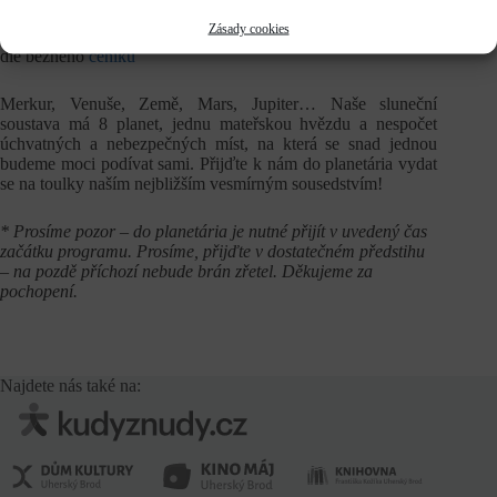
Zásady cookies
Vstupné
dle běžného
ceníku
Merkur, Venuše, Země, Mars, Jupiter… Naše sluneční
soustava má 8 planet, jednu mateřskou hvězdu a nespočet
úchvatných a nebezpečných míst, na která se snad jednou
budeme moci podívat sami. Přijďte k nám do planetária vydat
se na toulky naším nejbližším vesmírným sousedstvím!
* Prosíme pozor – do planetária je nutné přijít v uvedený čas
začátku programu. Prosíme, přijďte v dostatečném předstihu
– na pozdě příchozí nebude brán zřetel. Děkujeme za
pochopení.
Najdete nás také na: