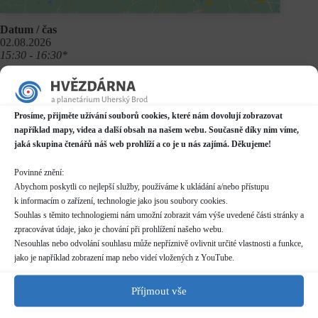
Datum / čas
02.08.2026
15:30 - 16:30*
Místo konání
Planetárium v Domě kultury
Mariánské náměstí 2187, Uherský Brod
Prosíme, přijměte užívání souborů cookies, které nám dovolují zobrazovat
Další informace o dostupnosti a parkování
například mapy, videa a další obsah na našem webu. Současně díky nim víme,
jaká skupina čtenářů náš web prohlíží a co je u nás zajímá. Děkujeme!
Kategorie
Povinné znění:
Pravidelné akce
Abychom poskytli co nejlepší služby, používáme k ukládání a/nebo přístupu
k informacím o zařízení, technologie jako jsou soubory cookies.
Rezervace
Souhlas s těmito technologiemi nám umožní zobrazit vám výše uvedené části stránky a
nelze rezervovat
skupiny více než 10 osob nutno hlásit předem (telefon/email)
zpracovávat údaje, jako je chování při prohlížení našeho webu.
pro skupiny více než 20 osob nutno dohodnout individuální
Nesouhlas nebo odvolání souhlasu může nepříznivě ovlivnit určité vlastnosti a funkce,
termín
jako je například zobrazení map nebo videí vložených z YouTube.
Vstupné
Příjmout vše
dle běžného
ceníku