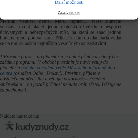
Další možnosti
Délka programu
50 minut
Zásady cookies
Merkur, Venuše, Země, Mars, Jupiter… Naše sluneční
soustava má 8 planet, jednu mateřskou hvězdu a nespočet
úchvatných a nebezpečných míst, na která se snad jednou
budeme moci podívat sami. Přijďte k nám do planetária vydat
se na toulky naším nejbližším vesmírným sousedstvím!
* Prosíme pozor – do planetária je nutné přijít v uvedený čas
začátku programu. V období prázdnin je navíc vstup do
planetária
bočním vchodem vedle Městského informačního
centra
(označen Odbor školství). Prosíme, přijďte v
dostatečném předstihu a věnujte pozornost vyvěšeným
směrovkám – na pozdě příchozí nebude brán zřetel. Děkujeme
za pochopení.
Najdete nás také na: