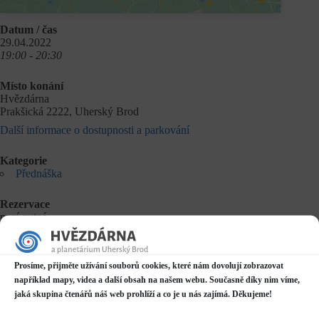
Datum / čas
29.04.2022
19:00 - 20:30
Místo konání
Hvězdárna
Prakšická 2222, Uherský Brod
Další informace o dostupnosti a parkování
Kategorie
Přednáška
Rezervace
není nutná
Přednáší
Prosíme, přijměte užívání souborů cookies, které nám dovolují zobrazovat
Ing. Tomáš Přibyl
například mapy, videa a další obsah na našem webu. Současně díky nim víme,
jaká skupina čtenářů náš web prohlíží a co je u nás zajímá. Děkujeme!
Vstupné
50 Kč