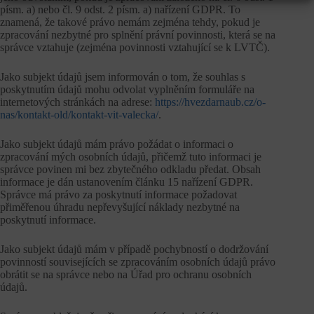
písm. a) nebo čl. 9 odst. 2 písm. a) nařízení GDPR. To
znamená, že takové právo nemám zejména tehdy, pokud je
zpracování nezbytné pro splnění právní povinnosti, která se na
správce vztahuje (zejména povinnosti vztahující se k LVTČ).
Jako subjekt údajů jsem informován o tom, že souhlas s
poskytnutím údajů mohu odvolat vyplněním formuláře na
internetových stránkách na adrese:
https://hvezdarnaub.cz/o-
nas/kontakt-old/kontakt-vit-valecka/
.
Jako subjekt údajů mám právo požádat o informaci o
zpracování mých osobních údajů, přičemž tuto informaci je
správce povinen mi bez zbytečného odkladu předat. Obsah
informace je dán ustanovením článku 15 nařízení GDPR.
Správce má právo za poskytnutí informace požadovat
přiměřenou úhradu nepřevyšující náklady nezbytné na
poskytnutí informace.
Jako subjekt údajů mám v případě pochybností o dodržování
povinností souvisejících se zpracováním osobních údajů právo
obrátit se na správce nebo na Úřad pro ochranu osobních
údajů.