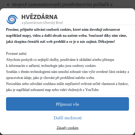
strojově (automatizovaně) prostřednictvím počítačů a
počítačových programů;
v písemné podobě.
Prosíme, přijměte užívání souborů cookies, které nám dovolují zobrazovat
například mapy, videa a další obsah na našem webu. Současně díky nim víme,
6. Práva subjektu údajů, informace a přístup k osobním
jaká skupina čtenářů náš web prohlíží a co je u nás zajímá. Děkujeme!
údajům
Povinné znění:
Jako subjekt údajů mám právo na přístup k mým osobním
údajům, mám právo na jejich opravu nebo výmaz, popřípadě
Abychom poskytli co nejlepší služby, používáme k ukládání a/nebo přístupu
omezení zpracování. Mám právo požadovat informaci, jaké
k informacím o zařízení, technologie jako jsou soubory cookies.
osobní údaje jsou zpracovávány a mám právo požadovat
Souhlas s těmito technologiemi nám umožní zobrazit vám výše uvedené části stránky a
vysvětlení ohledně zpracování osobních údajů.
zpracovávat údaje, jako je chování při prohlížení našeho webu.
Nesouhlas nebo odvolání souhlasu může nepříznivě ovlivnit určité vlastnosti a funkce,
Dále mám právo vznést námitku proti zpracování, jakož i
jako je například zobrazení map nebo videí vložených z YouTube.
práva na přenositelnost údajů (tj. právo získat osobní údaje,
které se mne týkají, které jsem poskytl správci, ve
Příjmout vše
strukturovaném, běžně používaném a strojově čitelném
formátu, blíže viz. čl. 20 nařízení GDPR).
Další možnosti
Mám právo souhlas kdykoli odvolat, aniž by tím byla dotčena
Zásady cookies
zákonnost zpracování založená na souhlasu uděleném před
jeho odvoláním, pokud je zpracování založeno na čl. 6 odst. 1