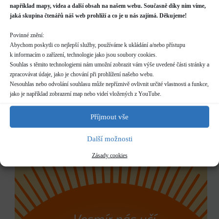
nejvýznamnějších dat z pohledu astronomie – letní
například mapy, videa a další obsah na našem webu. Současně díky nim víme,
slunovrat. Letošního ročníku se zúčastnilo více než
jaká skupina čtenářů náš web prohlíží a co je u nás zajímá. Děkujeme!
150 návštěvníků, kteří měli možnost si poslechnout
krásné vystoupení Komorního sbor Dvořák. Druhou
Povinné znění:
částí večera provázela skupina…
Abychom poskytli co nejlepší služby, používáme k ukládání a/nebo přístupu
Vít Valečka
24. 6. 2024
1 Comment
k informacím o zařízení, technologie jako jsou soubory cookies.
Souhlas s těmito technologiemi nám umožní zobrazit vám výše uvedené části stránky a
zpracovávat údaje, jako je chování při prohlížení našeho webu.
Nesouhlas nebo odvolání souhlasu může nepříznivě ovlivnit určité vlastnosti a funkce,
jako je například zobrazení map nebo videí vložených z YouTube.
Akce
,
Tisková zpráva
,
UBAS
Příjmout vše
Slunovrat 2019
Další možnosti
Zásady cookies