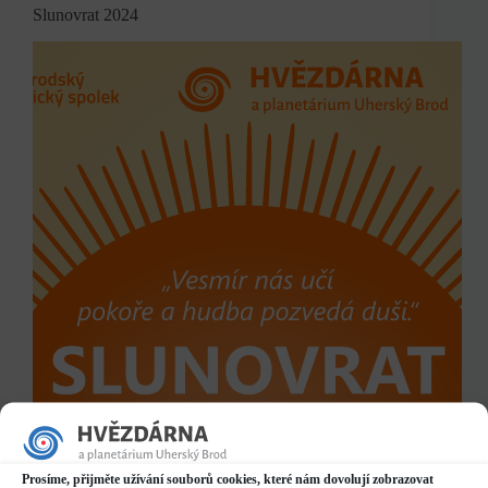
Slunovrat 2024
Prosíme, přijměte užívání souborů cookies, které nám dovolují zobrazovat
Již poosmé jsme na naší hvězdárně oslavili jedno z