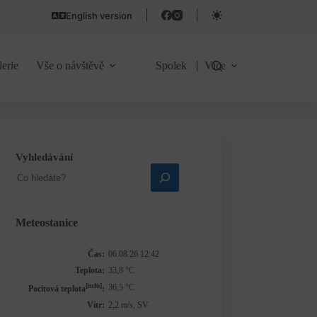
English version
lerie
Vše o návštěvě
Spolek
Více
Vyhledávání
Meteostanice
Čas:
06.08.26 12:42
Teplota:
33,8 °C
[info]
36,5 °C
Pocitová teplota
:
Vítr:
2,2 m/s, SV