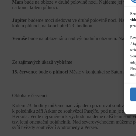
Mars
bude na obloze v druhé polovině noci. Najdeme jej v souh
na konci kolem půlnoci.
Pro
Jupiter
budeme moci sledovat ve druhé polovině noci. Nalezne
vid
kolem půlnoci, na konci před 23. hodinou.
pro
Venuše
bude na obloze ráno nad východním obzorem. Nachází s
Pov
Aby
tec
Sou
Ze zajímavých úkazů vybíráme
údaj
Neso
15. července
bude
o půlnoci
Měsíc v konjunkci se Saturnem.
nap
Obloha v červenci
Kolem 23. hodiny můžeme nad západem pozorovat souhvězdí ja
k poledníku září Arktur ze souhvězdí Pastýře, pod ním je souhvěz
Herkula. Vedle něj směrem k východu najdeme další letní souhvěz
tzv. letní orientační trojúhelník. Nad severovýchodem můžeme p
svítí hvězdy souhvězdí Andromedy a Persea.