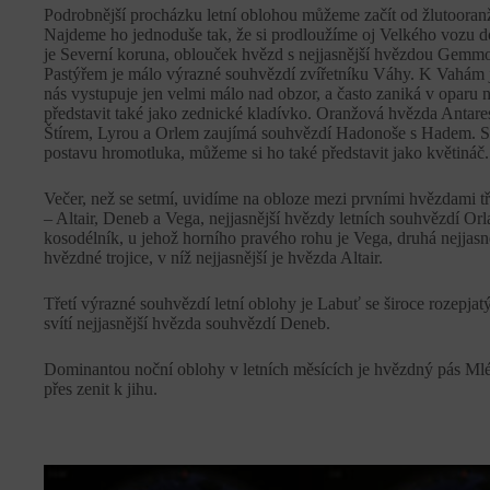
Podrobnější procházku letní oblohou můžeme začít od žlutooranž
Najdeme ho jednoduše tak, že si prodloužíme oj Velkého vozu do
je Severní koruna, oblouček hvězd s nejjasnější hvězdou Ge
Pastýřem je málo výrazné souhvězdí zvířetníku Váhy. K Vahám js
nás vystupuje jen velmi málo nad obzor, a často zaniká v oparu n
představit také jako zednické kladívko. Oranžová hvězda Antares
Štírem, Lyrou a Orlem zaujímá souhvězdí Hadonoše s Hadem. So
postavu hromotluka, můžeme si ho také představit jako květináč.
Večer, než se setmí, uvidíme na obloze mezi prvními hvězdami tři 
– Altair, Deneb a Vega, nejjasnější hvězdy letních souhvězdí Orla
kosodélník, u jehož horního pravého rohu je Vega, druhá nejjasn
hvězdné trojice, v níž nejjasnější je hvězda Altair.
Třetí výrazné souhvězdí letní oblohy je Labuť se široce rozepjat
svítí nejjasnější hvězda souhvězdí Deneb.
Dominantou noční oblohy v letních měsících je hvězdný pás Mlé
přes zenit k jihu.