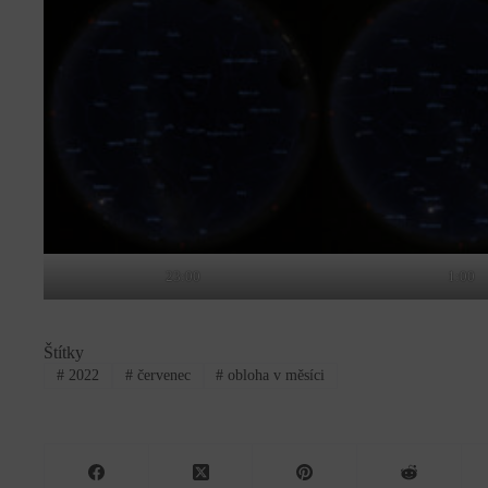
23:00
1:00
Štítky
#
2022
#
červenec
#
obloha v měsíci