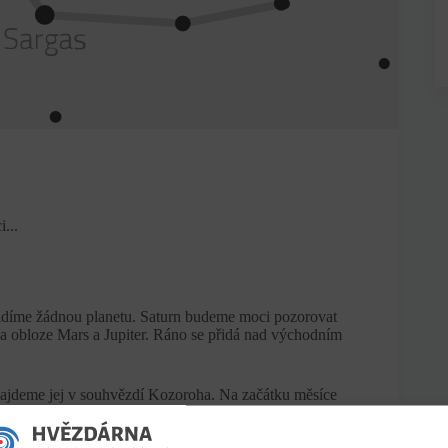
...
vidíme žádnou planetu. Saturn budeme moci pozorovat
a obloze Mars a Jupiter. Ráno se přidá nad východním
ajdeme jej v souhvězdí Kozoroha. Na začátku měsíce