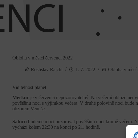
Obloha v měsíci červenci 2022
Rostislav Rajchl
1. 7. 2022
Obloha v měsíci
Viditelnost planet
Merkur
je v červenci nepozorovatelný. Na večerní obloze neu
povětšinu noci s výjimkou večera. V druhé polovině noci bude n
obzorem Venuše.
Saturn
budeme moci pozorovat povětšinu noci kromě večera. N
vychází kolem 22:30 na konci po 21. hodině.