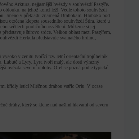
ového Arktura, nejjasnější hvězdy v souhvězdí Pastýře.
 oblouku, na jehož konci leží. Vedle tohoto souhvězdí
mmou. Jméno v překladu znamená Drahokam. Hluboko pod
ou otočena klepeta sousedního souhvězdí Štíra, které u
ebo světlech pouličního osvětlení. Můžeme si jej
 představuje štírovo srdce. Velkou oblast mezi Pastýřem,
uhvězdí Herkula představuje svalnatého hrdinu,
vysoko v zenitu tvořící tzv. letní orientační trojúhelník
, Labutě a Lyry. Lyra tvoří malý, ale dosti výrazný
ější hvězda severní oblohy. Orel se pozná podle typické
ými křídly letící Mléčnou dráhou vstříc Orlu. V ocase
čné dráhy, který se klene nad našimi hlavami od severu