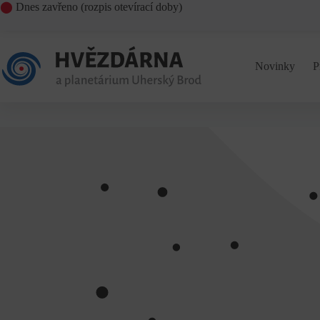
Skip
⬤
Dnes zavřeno (
rozpis otevírací doby
)
to
content
Novinky
P