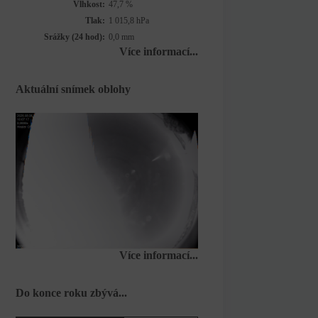
Vlhkost:
47,7 %
Tlak:
1 015,8 hPa
Srážky (24 hod):
0,0 mm
Více informací...
Aktuální snímek oblohy
Více informací...
Do konce roku zbývá...