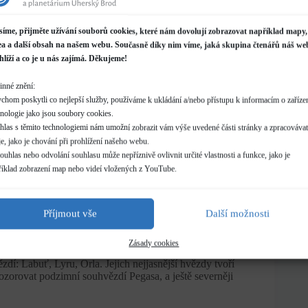
vězdí Berana. Vychází před 1 hod. na začátku měsíce,
síme, přijměte užívání souborů cookies, které nám dovolují zobrazovat například mapy,
me ho v souhvězdí Ryb. Na začátku července vychází
ea a další obsah na našem webu. Současně díky nim víme, jaká skupina čtenářů náš we
hlíží a co je u nás zajímá. Děkujeme!
e v souhvězdí Býka. Vychází kolem třetí hodiny.
inné znění:
chom poskytli co nejlepší služby, používáme k ukládání a/nebo přístupu k informacím o zařízen
hnologie jako jsou soubory cookies.
hlas s těmito technologiemi nám umožní zobrazit vám výše uvedené části stránky a zpracovávat
e, jako je chování při prohlížení našeho webu.
uhlas nebo odvolání souhlasu může nepříznivě ovlivnit určité vlastnosti a funkce, jako je
říklad zobrazení map nebo videí vložených z YouTube.
Příjmout vše
Další možnosti
ra, Pannu, s jasnou hvězdou Spicou. Směrem
Zásady cookies
dí Štíra. Nad jihem při poledníku leží letní souhvězdí
dí: Labuť, Lyru, Orla. Jejich nejjasnější hvězdy tvoří
ozorovat podzimní souhvězdí Pegasa, a ještě severněji