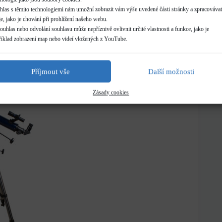
u azimutální montáž. Ta je pro začátečníky jednodušší
hlas s těmito technologiemi nám umožní zobrazit vám výše uvedené části stránky a zpracovávat
u/dolů nebo doleva/doprava. Bohužel, protože se zde
e, jako je chování při prohlížení našeho webu.
dně chvěl.
uhlas nebo odvolání souhlasu může nepříznivě ovlivnit určité vlastnosti a funkce, jako je
i po příchodu dříve zmíněné novější verze prodávala
říklad zobrazení map nebo videí vložených z YouTube.
v. ekvatoriální montáž. Zde je ovládání o malou trošku
ch, které vycházejí ze souřadnicového systému, který
 montáže nějak zázračná, nicméně byla stále pevnější,
Příjmout vše
Další možnosti
Zásady cookies