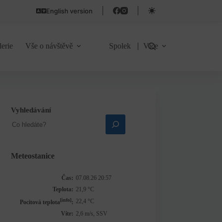
English version
lerie
Vše o návštěvě
Spolek
Více
Vyhledávání
Meteostanice
Čas:
07.08.26 20:57
Teplota:
21,9 °C
[info]
22,4 °C
Pocitová teplota
:
Vítr:
2,6 m/s, SSV