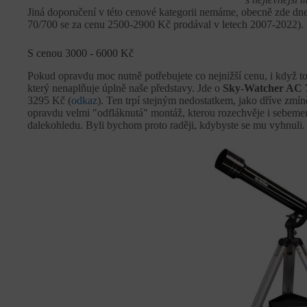
Jiná doporučení v této cenové kategorii nemáme, obecně zde dnes 
70/700 se za cenu 2500-2900 Kč prodával v letech 2007-2022).
S cenou 3000 - 6000 Kč
Pokud opravdu moc nutně potřebujete co nejnižší cenu, i když t
který nenaplňuje úplně naše představy. Jde o
Sky-Watcher AC 
3295 Kč (
odkaz
). Ten trpí stejným nedostatkem, jako dříve zmíně
opravdu velmi "odfláknutá" montáž, kterou rozechvěje i sebem
dalekohledu. Byli bychom proto raději, kdybyste se mu vyhnuli.