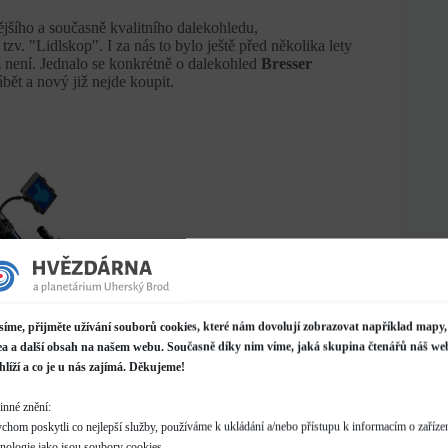
jšího a současně kvalitního dalekohledu,
v. "Lidlskop". I za nás to bylo ještě před několika lety
 není. Jednalo se konkrétně o dalekohled
Bresser
bět a nový již nejde koupit.
ovější" varianta AZ
síme, přijměte užívání souborů cookies, které nám dovolují zobrazovat například mapy,
při troše hledání na Bazoši, Sbazaru, Aukru nebo na
ea a další obsah na našem webu. Současně díky nim víme, jaká skupina čtenářů náš we
hlíží a co je u nás zajímá. Děkujeme!
kvalitní optiku a samotný dalekohled, lišily se pouze v
inné znění:
chom poskytli co nejlepší služby, používáme k ukládání a/nebo přístupu k informacím o zařízen
hnologie jako jsou soubory cookies.