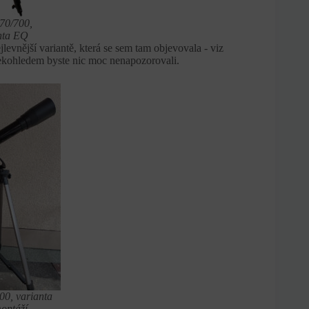
 70/700,
anta EQ
vnější variantě, která se sem tam objevovala - viz
alekohledem byste nic moc nenapozorovali.
00, varianta
montáží