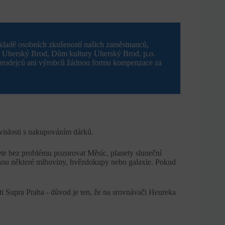
kladě osobních zkušeností našich zaměstnanců,
m Uherský Brod, Dům kultury Uherský Brod, p.o.
 prodejců ani výrobců žádnou formu kompenzace za
uvislosti s nakupováním dárků.
te bez problému pozorovat Měsíc, planety sluneční
o jsou některé mlhoviny, hvězdokupy nebo galaxie. Pokud
 Supra Praha - důvod je ten, že na srovnávači Heureka