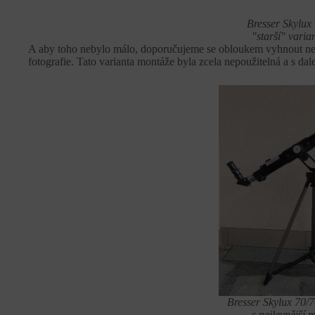
Bresser Skylux
"starší" vari
A aby toho nebylo málo, doporučujeme se obloukem vyhnout nejle
fotografie. Tato varianta montáže byla zcela nepoužitelná a s d
Bresser Skylux 70/7
s nejlevnější 