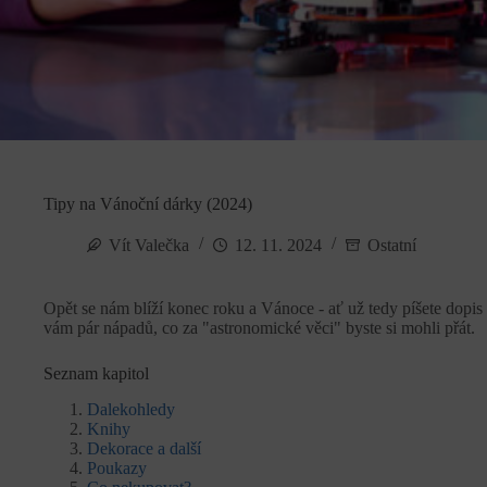
Tipy na Vánoční dárky (2024)
Vít Valečka
12. 11. 2024
Ostatní
Opět se nám blíží konec roku a Vánoce - ať už tedy píšete dopis 
vám pár nápadů, co za "astronomické věci" byste si mohli přát.
Seznam kapitol
Dalekohledy
Knihy
Dekorace a další
Poukazy