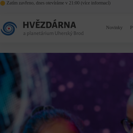
Skip
⬤
Zatím zavřeno, dnes otevíráme v 21:00 (
více informací
)
to
content
Novinky
P