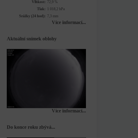
Vlhkost:
72,9 %
Tlak:
1 018,2 hPa
Srážky (24 hod):
7,3 mm
Více informací...
Aktuální snímek oblohy
Více informací...
Do konce roku zbývá...