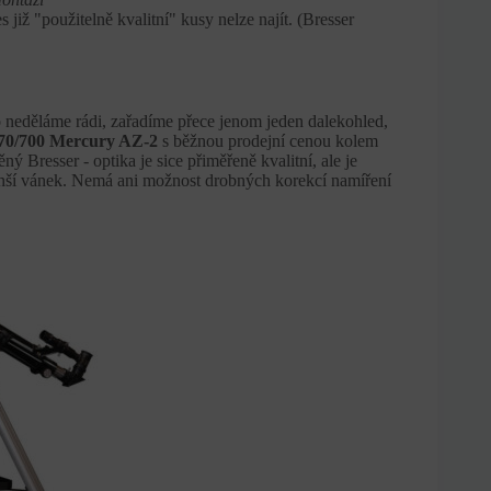
již "použitelně kvalitní" kusy nelze najít. (Bresser
o neděláme rádi, zařadíme přece jenom jeden dalekohled,
70/700 Mercury AZ-2
s běžnou prodejní cenou kolem
ný Bresser - optika je sice přiměřeně kvalitní, ale je
enší vánek. Nemá ani možnost drobných korekcí namíření