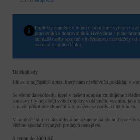
Co nekupovat?
Produkty zmíněné v tomto článku jsme vybírali na zá
pracovníků a dobrovolníků. Hvězdárna a planetáriu
ani další osoby spojené s hvězdárnou neobdržely od
uvedení v tomto článku.
Dalekohledy
Jde asi o nejčastější dotaz, který nám návštěvníci pokládají v so
Se všemi dalekohledy, které v našem soupisu zmiňujeme zvládne
soustavy i ty nejsilněji svítící objekty vzdáleného vesmíru, jak
si navíc přikoupíte sluneční filtr, můžete se podívat i na Slunce.
V tomto článku u dalekohledů odkazujeme na obchod společnosti
většinu specializovaných prodejců nenajdete.
S cenou do 3000 Kč