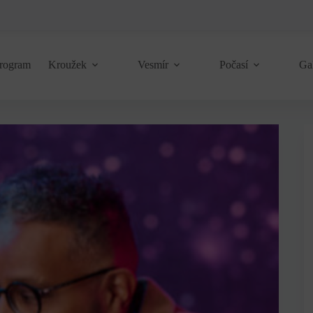
rogram
Kroužek
Vesmír
Počasí
Ga