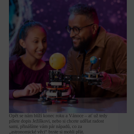
Opět se nám blíží konec roku a Vánoce – ať už tedy
píšete dopis Ježíškovi, nebo si chcete udělat radost
sami, přinášíme vám pár nápadů, co za
„astronomické věci“ byste si mohli přát.