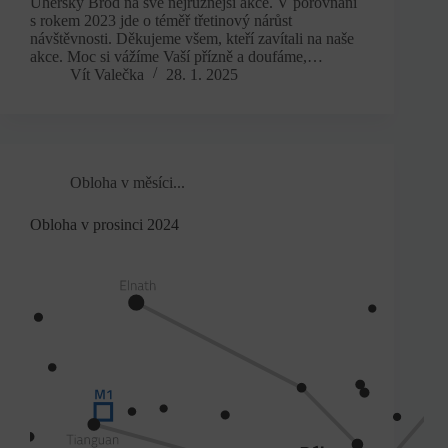
Uherský Brod na své nejrůznější akce. V porovnání
s rokem 2023 jde o téměř třetinový nárůst
návštěvnosti. Děkujeme všem, kteří zavítali na naše
akce. Moc si vážíme Vaší přízně a doufáme,…
Vít Valečka
28. 1. 2025
Obloha v měsíci...
Obloha v prosinci 2024