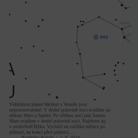
Viditelnost planet Merkur a Venuše jsou
nepozorovatelné. V druhé polovině noci uvidíme na
obloze Mars a Jupiter. Po většinu noci pak Saturn.
Mars uvidíme v druhé polovině noci. Najdeme jej
v souhvězdí Býka. Vychází na začátku měsíce po
půlnoci, na konci před půlnocí.…
Rostislav Rajchl
1. 8. 2024