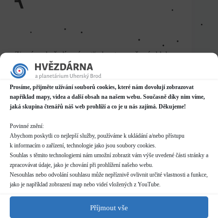
Zimní souhvězdí, „návrat“ planet na večerní oblohu
a když budeme mít štěstí, tak i jasná kometa. To je
ve zkratce obloha v říjnu 2024. Připomínáme, že v
noci ze soboty 26. na neděli 27. října dochází ke
Prosíme, přijměte užívání souborů cookies, které nám dovolují zobrazovat
změně času z…
například mapy, videa a další obsah na našem webu. Současně díky nim víme,
Rostislav Rajchl
1. 10. 2024
jaká skupina čtenářů náš web prohlíží a co je u nás zajímá. Děkujeme!
Povinné znění:
Abychom poskytli co nejlepší služby, používáme k ukládání a/nebo přístupu
k informacím o zařízení, technologie jako jsou soubory cookies.
Ostatní
,
Z činnosti
Souhlas s těmito technologiemi nám umožní zobrazit vám výše uvedené části stránky a
zpracovávat údaje, jako je chování při prohlížení našeho webu.
Počasí během povodní 2024
Nesouhlas nebo odvolání souhlasu může nepříznivě ovlivnit určité vlastnosti a funkce,
jako je například zobrazení map nebo videí vložených z YouTube.
Příjmout vše