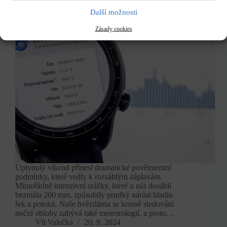
Další možnosti
Zásady cookies
Uplynulý víkend přinesl dramatické povětrnostní
podmínky, které vedly k rozsáhlým záplavám.
Mimořádně intenzivní srážky, které u nás dosáhli
bezmála 200 mm, způsobily prudký nárůst hladin
řek a potoků. Naše hvězdárna se kromě sledování
noční oblohy zabývá také meteorologií, a proto…
Vít Valečka
20. 9. 2024