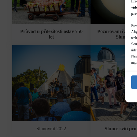
Pro
vid
pro
Pov
Průvod u příležitosti oslav 750
Pozorování částeč
Aby
let
Slunce 25.
tec
Sou
údaj
Neso
nap
Slunovrat 2022
Slunce svítí pr