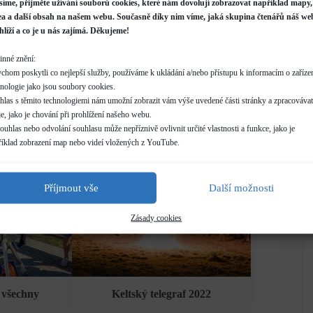
síme, přijměte užívání souborů cookies, které nám dovolují zobrazovat například mapy,
ea a další obsah na našem webu. Současně díky nim víme, jaká skupina čtenářů náš we
hlíží a co je u nás zajímá. Děkujeme!
inné znění:
ného zatmění
Pohádky pod oblohou 2022
chom poskytli co nejlepší služby, používáme k ukládání a/nebo přístupu k informacím o zařízen
10.
hnologie jako jsou soubory cookies.
hlas s těmito technologiemi nám umožní zobrazit vám výše uvedené části stránky a zpracovávat
e, jako je chování při prohlížení našeho webu.
uhlas nebo odvolání souhlasu může nepříznivě ovlivnit určité vlastnosti a funkce, jako je
říklad zobrazení map nebo videí vložených z YouTube.
Příjmout vše
Další možnosti
Zásady cookies
o všechny
Keltský telegraf 2022