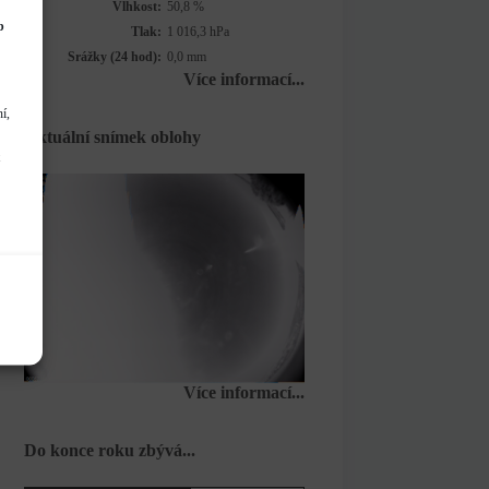
Vlhkost:
50,8 %
b
Tlak:
1 016,3 hPa
Srážky (24 hod):
0,0 mm
Více informací...
í,
Aktuální snímek oblohy
Více informací...
Do konce roku zbývá...