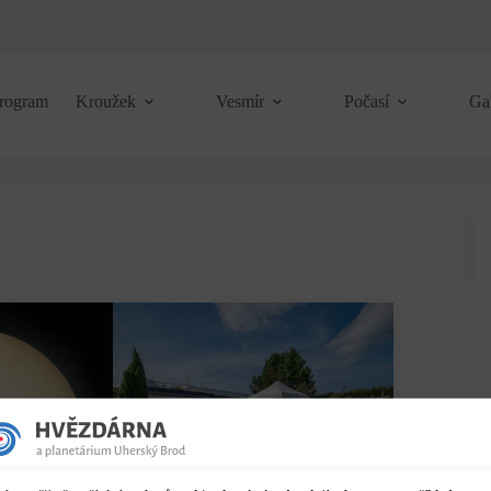
rogram
Kroužek
Vesmír
Počasí
Ga