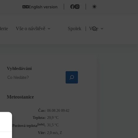
English version
lerie
Vše o návštěvě
Spolek
Více
Vyhledávání
Meteostanice
Čas:
06.08.26 09:42
Teplota:
29,9 °C
[info]
31,5 °C
Pocitová teplota
:
Vítr:
2,0 m/s, Z