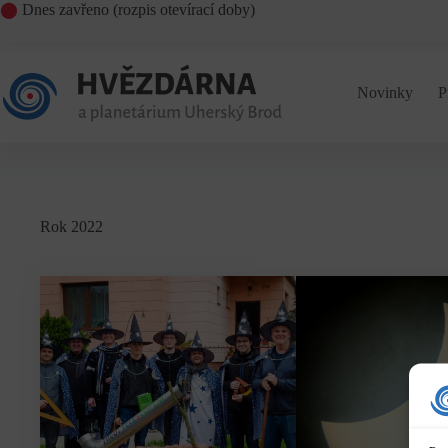
Skip
⬤
Dnes zavřeno (
rozpis otevírací doby
)
to
content
Novinky
P
Rok 2022