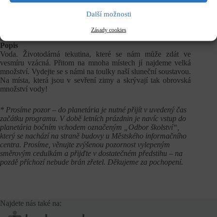
Další možnosti
Vstupné
dle běžného
ceníku
Zásady cookies
Popis
Voda. Životodárná tekutina, které se nám může zdát ve
vesmíru vzácná. Přitom na mnoha místech jí najdeme velká
množství. Vydejte se s námi na toulky naší sluneční soustavou.
Na místa, která jsou v sevření zimy a skrývají tak obrovská
množství vody!
* Prosíme pozor – do planetária je nutné přijít v uvedený čas
začátku programu. V době letních prázdnin je navíc vstup do
planetária bočním vchodem označeným „Odbor školství“,
který se nachází na straně budovy u Městského informačního
centra. Prosíme, věnujte zvýšenou pozornost vylepeným
směrovým cedulkám a přijďte v dostatečném předstihu – na
pozdě příchozí nebude brán zřetel. Děkujeme za pochopení.
Najdete nás také na: