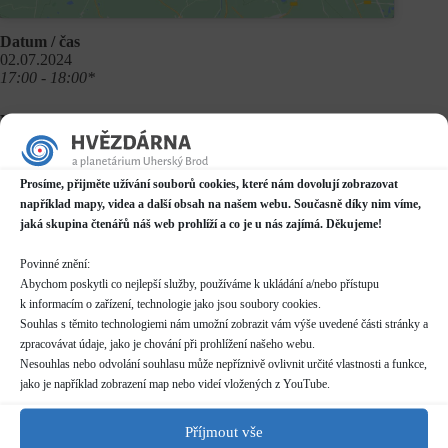
Datum / čas
02.07.2024
17:00 - 18:00*
Místo konání
Planetárium v Domě kultury
Mariánské náměstí 2187, Uherský Brod
Další informace o dostupnosti a parkování
Prosíme, přijměte užívání souborů cookies, které nám dovolují zobrazovat
například mapy, videa a další obsah na našem webu. Současně díky nim víme,
jaká skupina čtenářů náš web prohlíží a co je u nás zajímá. Děkujeme!
Kategorie
Pravidelné akce
Povinné znění:
Abychom poskytli co nejlepší služby, používáme k ukládání a/nebo přístupu
Rezervace
není nutná
k informacím o zařízení, technologie jako jsou soubory cookies.
skupiny více než 10 osob nutno hlásit předem (telefon/email)
Souhlas s těmito technologiemi nám umožní zobrazit vám výše uvedené části stránky a
pro skupiny více než 20 osob nutno dohodnout individuální
zpracovávat údaje, jako je chování při prohlížení našeho webu.
termín
Nesouhlas nebo odvolání souhlasu může nepříznivě ovlivnit určité vlastnosti a funkce,
jako je například zobrazení map nebo videí vložených z YouTube.
Délka programu
Příjmout vše
50 minut